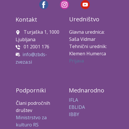
Uredništvo
Kontakt
Turjaška 1, 1000
Glavna urednica:
Saša Vidmar
Ljubljana
Tehnični urednik:
01 2001 176
Klemen Humerca
info@zbds-
Prijava
zveza.si
Podporniki
Mednarodno
IFLA
Člani področnih
EBLIDA
društev
IBBY
Ministrstvo za
kulturo RS