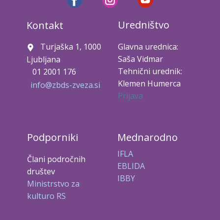
Uredništvo
Kontakt
Turjaška 1, 1000
Glavna urednica:
Saša Vidmar
Ljubljana
Tehnični urednik:
01 2001 176
Klemen Humerca
info@zbds-zveza.si
Prijava
Podporniki
Mednarodno
IFLA
Člani področnih
EBLIDA
društev
IBBY
Ministrstvo za
kulturo RS