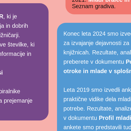
Seznam gradiva.
R
, ki je
a in dobrih
Konec leta 2024 smo izvedl
ničarji.
za izvajanje dejavnosti za
e številke, ki
knjižnicah. ​Rezultate, anal
formacije in
preberete v dokumentu
P
otroke in mlade v sploš
i
Leta 2019 smo izvedli ank
iralnike
praktične vidike dela mladi
 prejemanje
potrebe. Rezultate, analizo
v dokumentu
Profil mlad
ankete smo predstavili tu