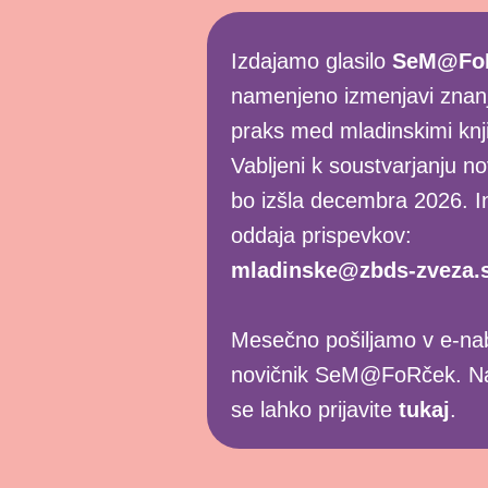
Izdajamo glasilo
SeM@Fo
namenjeno izmenjavi znanj
praks med mladinskimi knjiž
Vabljeni k soustvarjanju nov
bo izšla decembra 2026. In
oddaja prispevkov:
mladinske@zbds-zveza.s
Mesečno pošiljamo v e-nab
novičnik SeM@FoRček. Na
se lahko prijavite
tukaj
.