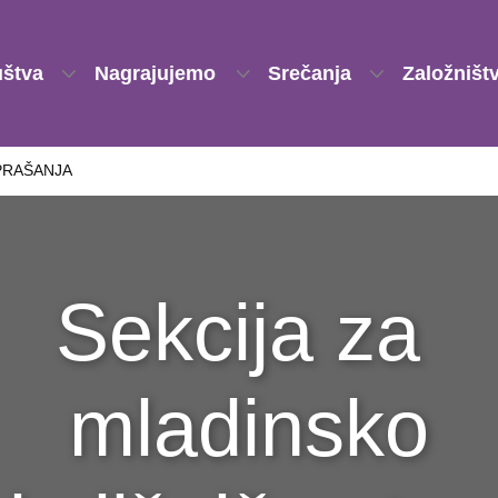
uštva
Nagrajujemo
Srečanja
Založništ
PRAŠANJA
Sekcija za
mladinsko