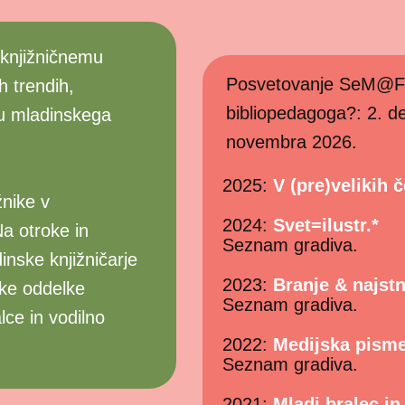
 knjižničnemu
Posvetovanje SeM@FoRj
h trendih,
bibliopedagoga?: 2. de
ju mladinskega
novembra 2026.
2025:
V (pre)velikih 
žnike v
2024:
Svet=ilustr.*
a otroke in
Seznam gradiva.
inske knjižničarje
2023:
Branje & najstn
ske oddelke
Seznam gradiva.
lce in vodilno
2022:
Medijska pism
Seznam gradiva.
2021:
Mladi bralec in 