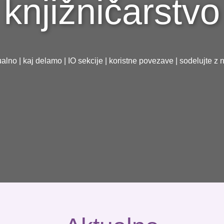
knjižničarstvo
ualno
|
kaj delamo
|
IO sekcije
|
koristne povezave
|
sodelujte z 