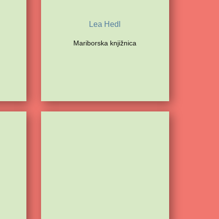
Lea Hedl
Mariborska knjižnica