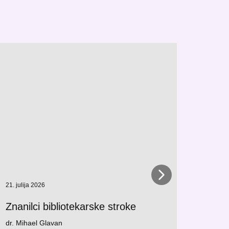
21. julija 2026
13. julij
Znanilci bibliotekarske stroke
Znani
dr. Mihael Glavan
Jaro Do