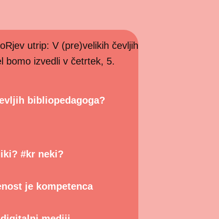
ev utrip: V (pre)velikih čevljih
l bomo izvedli v četrtek, 5.
čevljih bibliopedagoga?
iki? #kr neki?
enost je kompetenca
digitalni mediji