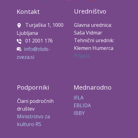
Uredništvo
Kontakt
Turjaška 1, 1000
Glavna urednica:
Saša Vidmar
Ljubljana
Tehnični urednik:
01 2001 176
Klemen Humerca
info@zbds-
Prijava
zveza.si
Podporniki
Mednarodno
IFLA
Člani področnih
EBLIDA
društev
IBBY
Ministrstvo za
kulturo RS