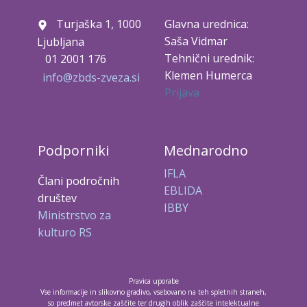
Turjaška 1, 1000
Glavna urednica:
Saša Vidmar
Ljubljana
Tehnični urednik:
01 2001 176
Klemen Humerca
info@zbds-zveza.si
Prijava
Podporniki
Mednarodno
IFLA
Člani področnih
EBLIDA
društev
IBBY
Ministrstvo za
kulturo RS
Pravica uporabe
Vse informacije in slikovno gradivo, vsebovano na teh spletnih straneh,
so predmet avtorske zaščite ter drugih oblik zaščite intelektualne