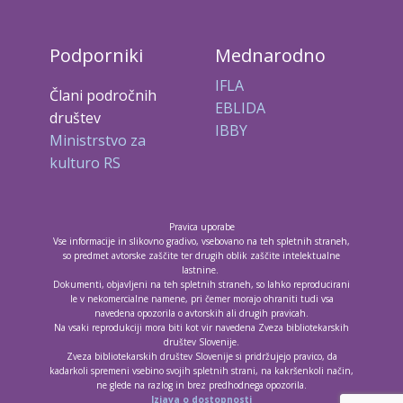
Podporniki
Mednarodno
IFLA
Člani področnih
EBLIDA
društev
IBBY
Ministrstvo za
kulturo RS
Pravica uporabe
Vse informacije in slikovno gradivo, vsebovano na teh spletnih straneh,
so predmet avtorske zaščite ter drugih oblik zaščite intelektualne
lastnine.
Dokumenti, objavljeni na teh spletnih straneh, so lahko reproducirani
le v nekomercialne namene, pri čemer morajo ohraniti tudi vsa
navedena opozorila o avtorskih ali drugih pravicah.
Na vsaki reprodukciji mora biti kot vir navedena Zveza bibliotekarskih
društev Slovenije.
Zveza bibliotekarskih društev Slovenije si pridržujejo pravico, da
kadarkoli spremeni vsebino svojih spletnih strani, na kakršenkoli način,
ne glede na razlog in brez predhodnega opozorila.
Izjava o dostopnosti