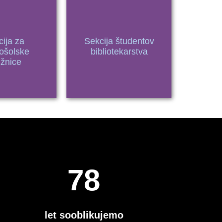
ija za
Sekcija študentov
ošolske
bibliotekarstva
ižnice
79
let sooblikujemo