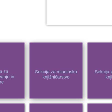
ja za
Sekcija za mladinsko
Sekcija 
vanje in
knjižničarstvo
knj
re