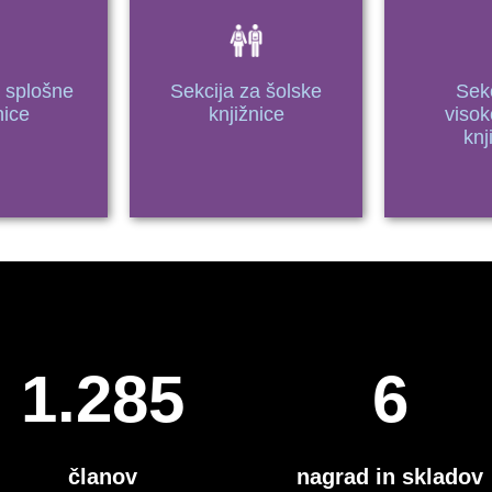
a splošne
Sekcija za šolske
Sekc
nice
knjižnice
visok
knj
1.300
6
članov
nagrad in skladov