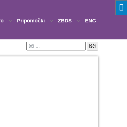
vo
Pripomočki
ZBDS
ENG
Išči: