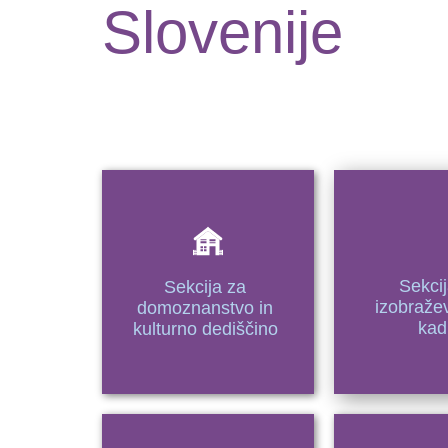
Slovenije
Sekci
Sekcija za
izobraže
domoznanstvo in
kad
kulturno dediščino