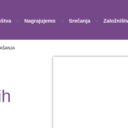
uštva
Nagrajujemo
Srečanja
Založništ
AŠANJA
ih