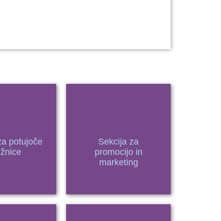
za potujoče
Sekcija za
ižnice
promocijo in
marketing