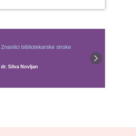
Znanilci bibliotekarske stroke
Znanilci
dr. Silva Novljan
dr. Miha