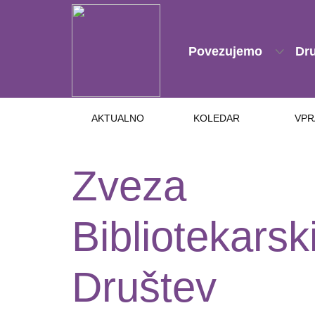
Povezujemo
Dr
AKTUALNO
KOLEDAR
VPR
Zveza
Bibliotekarsk
Društev