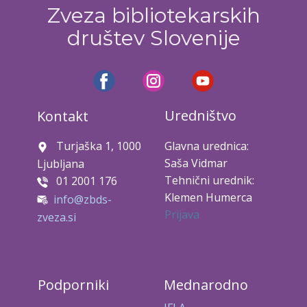
Zveza bibliotekarskih
društev Slovenije
Uredništvo
Kontakt
Turjaška 1, 1000
Glavna urednica:
Saša Vidmar
Ljubljana
Tehnični urednik:
01 2001 176
Klemen Humerca
info@zbds-
Prijava
zveza.si
Podporniki
Mednarodno