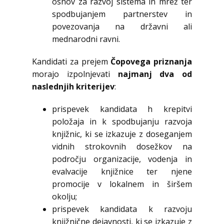
osnov za razvoj sistema in mrež ter
spodbujanjem partnerstev in
povezovanja na državni ali
mednarodni ravni.
Kandidati za prejem
Čopovega priznanja
morajo izpolnjevati
najmanj dva od
naslednjih kriterijev
:
prispevek kandidata h krepitvi
položaja in k spodbujanju razvoja
knjižnic, ki se izkazuje z doseganjem
vidnih strokovnih dosežkov na
področju organizacije, vodenja in
evalvacije knjižnice ter njene
promocije v lokalnem in širšem
okolju;
prispevek kandidata k razvoju
knjižnične dejavnosti, ki se izkazuje z