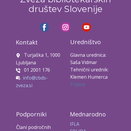
društev Slovenije
Uredništvo
Kontakt
Turjaška 1, 1000
Glavna urednica:
Saša Vidmar
Ljubljana
Tehnični urednik:
01 2001 176
Klemen Humerca
info@zbds-
Prijava
zveza.si
Podporniki
Mednarodno
IFLA
Člani področnih