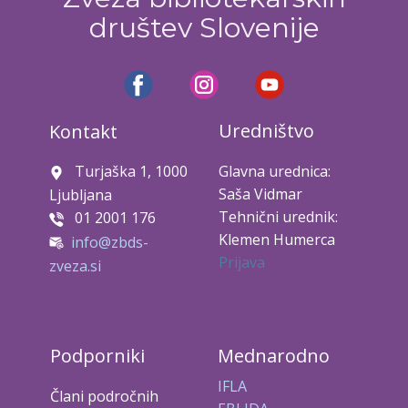
društev Slovenije
Uredništvo
Kontakt
Turjaška 1, 1000
Glavna urednica:
Saša Vidmar
Ljubljana
Tehnični urednik:
01 2001 176
Klemen Humerca
info@zbds-
Prijava
zveza.si
Podporniki
Mednarodno
IFLA
Člani področnih