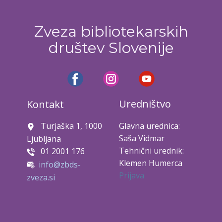
Zveza bibliotekarskih
društev Slovenije
Uredništvo
Kontakt
Turjaška 1, 1000
Glavna urednica:
Saša Vidmar
Ljubljana
Tehnični urednik:
01 2001 176
Klemen Humerca
info@zbds-
Prijava
zveza.si