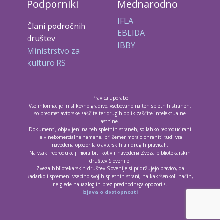
Podporniki
Mednarodno
IFLA
Člani področnih
EBLIDA
društev
IBBY
Ministrstvo za
kulturo RS
Pravica uporabe
Vse informacije in slikovno gradivo, vsebovano na teh spletnih straneh,
so predmet avtorske zaščite ter drugih oblik zaščite intelektualne
lastnine.
Dokumenti, objavljeni na teh spletnih straneh, so lahko reproducirani
le v nekomercialne namene, pri čemer morajo ohraniti tudi vsa
navedena opozorila o avtorskih ali drugih pravicah.
Na vsaki reprodukciji mora biti kot vir navedena Zveza bibliotekarskih
društev Slovenije.
Zveza bibliotekarskih društev Slovenije si pridržujejo pravico, da
kadarkoli spremeni vsebino svojih spletnih strani, na kakršenkoli način,
ne glede na razlog in brez predhodnega opozorila.
Izjava o dostopnosti