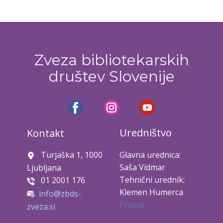
Zveza bibliotekarskih
društev Slovenije
Uredništvo
Kontakt
Turjaška 1, 1000
Glavna urednica:
Saša Vidmar
Ljubljana
Tehnični urednik:
01 2001 176
Klemen Humerca
info@zbds-
Prijava
zveza.si