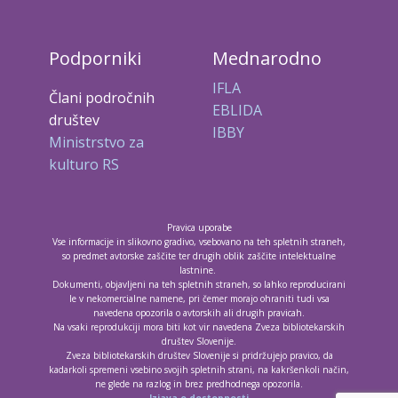
Podporniki
Mednarodno
IFLA
Člani področnih
EBLIDA
društev
IBBY
Ministrstvo za
kulturo RS
Pravica uporabe
Vse informacije in slikovno gradivo, vsebovano na teh spletnih straneh,
so predmet avtorske zaščite ter drugih oblik zaščite intelektualne
lastnine.
Dokumenti, objavljeni na teh spletnih straneh, so lahko reproducirani
le v nekomercialne namene, pri čemer morajo ohraniti tudi vsa
navedena opozorila o avtorskih ali drugih pravicah.
Na vsaki reprodukciji mora biti kot vir navedena Zveza bibliotekarskih
društev Slovenije.
Zveza bibliotekarskih društev Slovenije si pridržujejo pravico, da
kadarkoli spremeni vsebino svojih spletnih strani, na kakršenkoli način,
ne glede na razlog in brez predhodnega opozorila.
Izjava o dostopnosti