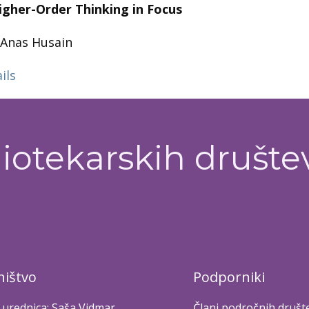
gher-Order Thinking in Focus
Anas Husain
ils
iotekarskih društe
ištvo
Podporniki
 urednica: Saša Vidmar
Člani področnih društ