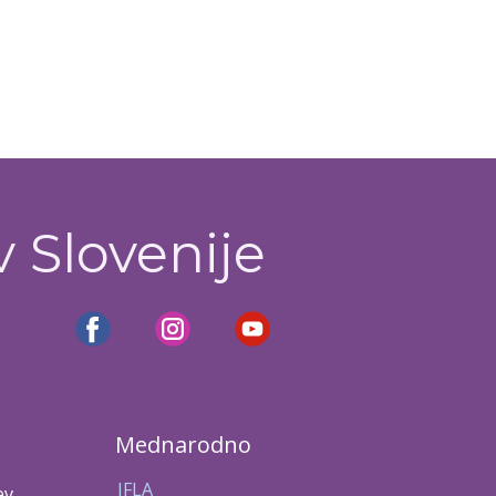
v Slovenije
Mednarodno
IFLA
ev