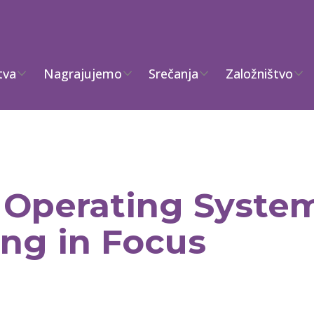
tva
Nagrajujemo
Srečanja
Založništvo
 Operating System
ing in Focus