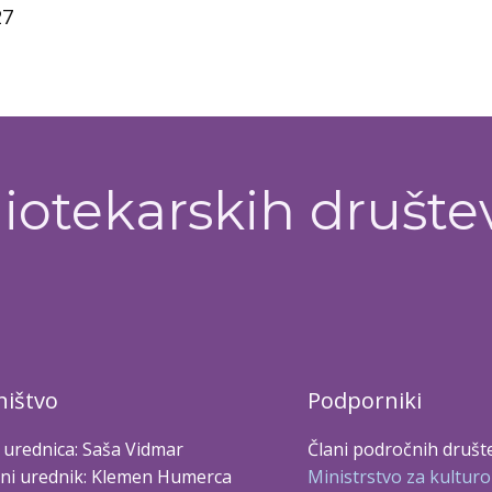
27
iotekarskih društe
ištvo
Podporniki
 urednica: Saša Vidmar
Člani področnih društ
ni urednik: Klemen Humerca
Ministrstvo za kulturo