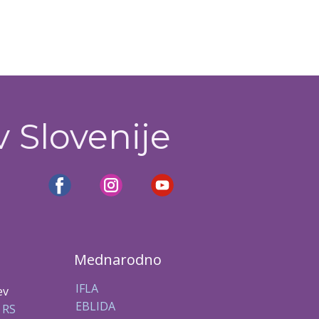
v Slovenije
Mednarodno
IFLA
ev
EBLIDA
 RS