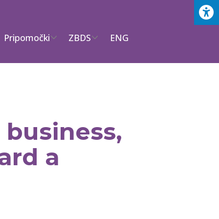
Pripomočki
ZBDS
ENG
 business,
ard a