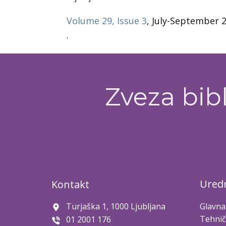
Volume 29, Issue 3
, July-September 
.
Zveza bibl
Uredn
Kontakt
Turjaška 1, 1000 Ljubljana
Glavna
Tehnič
01 2001 176