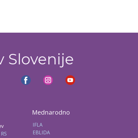
v Slovenije
Mednarodno
IFLA
ev
EBLIDA
 RS