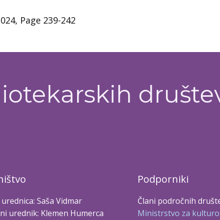
2024, Page 239-242
iotekarskih društe
ištvo
Podporniki
 urednica: Saša Vidmar
Člani področnih društ
ni urednik: Klemen Humerca
Ministrstvo za kulturo