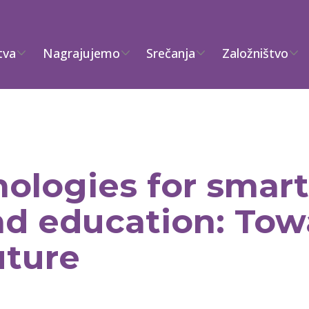
tva
Nagrajujemo
Srečanja
Založništvo
nologies for smart
d education: Tow
uture