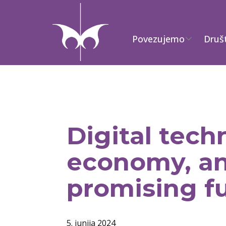
Povezujemo
Druš
Digital tech
economy, an
promising f
5. junija 2024