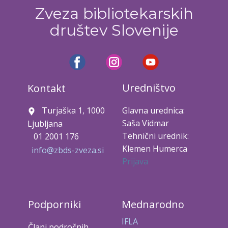
Zveza bibliotekarskih
društev Slovenije
Uredništvo
Kontakt
Turjaška 1, 1000
Glavna urednica:
Saša Vidmar
Ljubljana
Tehnični urednik:
01 2001 176
Klemen Humerca
info@zbds-zveza.si
Prijava
Podporniki
Mednarodno
IFLA
Člani področnih