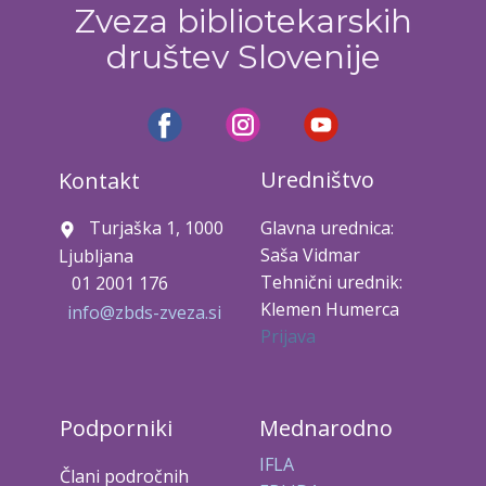
Zveza bibliotekarskih
društev Slovenije
Uredništvo
Kontakt
Turjaška 1, 1000
Glavna urednica:
Saša Vidmar
Ljubljana
Tehnični urednik:
01 2001 176
Klemen Humerca
info@zbds-zveza.si
Prijava
Podporniki
Mednarodno
IFLA
Člani področnih