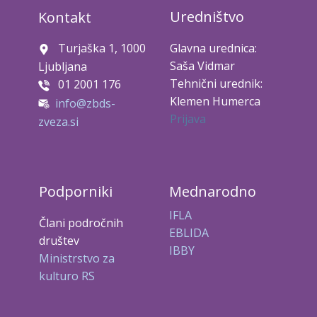
Uredništvo
Kontakt
Turjaška 1, 1000
Glavna urednica:
Saša Vidmar
Ljubljana
Tehnični urednik:
01 2001 176
Klemen Humerca
info@zbds-
Prijava
zveza.si
Podporniki
Mednarodno
IFLA
Člani področnih
EBLIDA
društev
IBBY
Ministrstvo za
kulturo RS