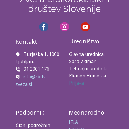
društev Slovenije
Uredništvo
Kontakt
Turjaška 1, 1000
Glavna urednica:
Saša Vidmar
Ljubljana
Tehnični urednik:
01 2001 176
Klemen Humerca
info@zbds-
Prijava
zveza.si
Podporniki
Mednarodno
IFLA
Člani področnih