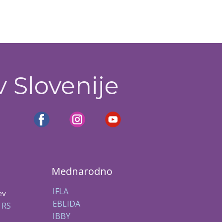
v Slovenije
Mednarodno
IFLA
ev
EBLIDA
 RS
IBBY