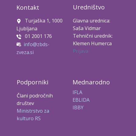
Uredništvo
Kontakt
Turjaška 1, 1000
Glavna urednica:
Saša Vidmar
Ljubljana
Tehnični urednik:
01 2001 176
Klemen Humerca
info@zbds-
Prijava
zveza.si
Podporniki
Mednarodno
IFLA
Člani področnih
EBLIDA
društev
IBBY
Ministrstvo za
kulturo RS