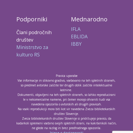
Podporniki
Mednarodno
IFLA
Člani področnih
EBLIDA
društev
IBBY
Ministrstvo za
kulturo RS
Pravica uporabe
Vse informacije in slikovno gradivo, vsebovano na teh spletnih straneh,
so predmet avtorske zaščite ter drugih oblik zaščite intelektualne
lastnine.
Dokumenti, objavljeni na teh spletnih straneh, so lahko reproducirani
le v nekomercialne namene, pri čemer morajo ohraniti tudi vsa
navedena opozorila o avtorskih ali drugih pravicah.
Na vsaki reprodukciji mora biti kot vir navedena Zveza bibliotekarskih
društev Slovenije.
Zveza bibliotekarskih društev Slovenije si pridržujejo pravico, da
kadarkoli spremeni vsebino svojih spletnih strani, na kakršenkoli način,
ne glede na razlog in brez predhodnega opozorila.
Izjava o dostopnosti