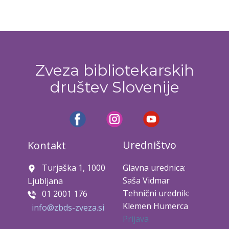
Zveza bibliotekarskih
društev Slovenije
Uredništvo
Kontakt
Turjaška 1, 1000
Glavna urednica:
Saša Vidmar
Ljubljana
Tehnični urednik:
01 2001 176
Klemen Humerca
info@zbds-zveza.si
Prijava