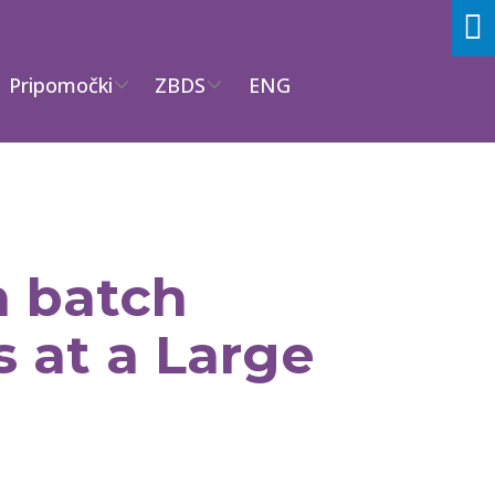
Pripomočki
ZBDS
ENG
n batch
 at a Large