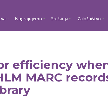
tva
Nagrajujemo
Srečanja
Založništvo
or efficiency whe
HLM MARC records
brary