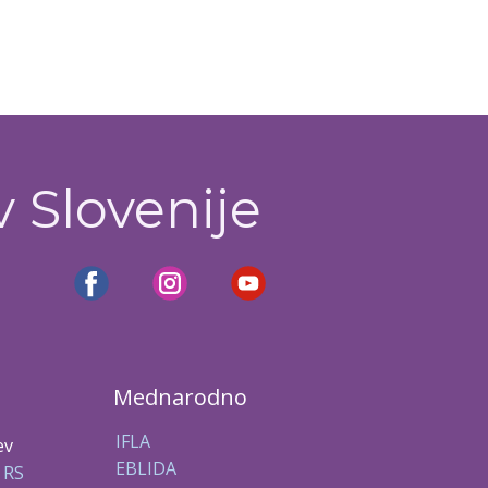
v Slovenije
Mednarodno
IFLA
ev
EBLIDA
 RS