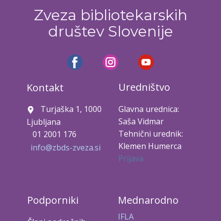
Zveza bibliotekarskih
društev Slovenije
Uredništvo
Kontakt
Turjaška 1, 1000
Glavna urednica:
Saša Vidmar
Ljubljana
Tehnični urednik:
01 2001 176
Klemen Humerca
info@zbds-zveza.si
Prijava
Podporniki
Mednarodno
IFLA