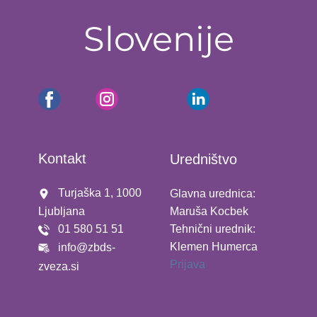
Slovenije
Kontakt
Uredništvo
​ Turjaška 1, 1000
Glavna urednica:
Maruša Kocbek
Ljubljana
01 580 51 51
Tehnični urednik:
Klemen Humerca
info@zbds-
Prijava
zveza.si