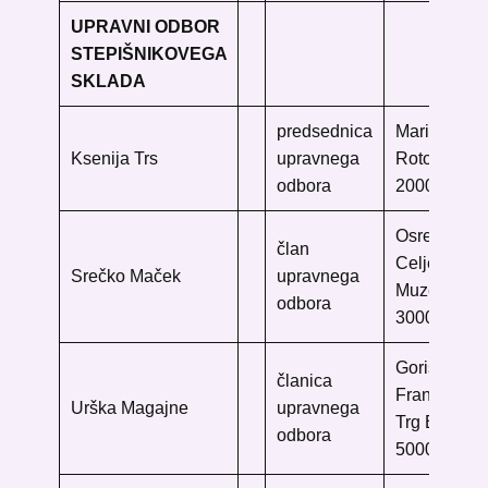
UPRAVNI ODBOR
STEPIŠNIKOVEGA
SKLADA
predsednica
Mariborska 
Ksenija Trs
upravnega
Rotovški tr
odbora
2000 Marib
Osrednja kn
član
Celje
Srečko Maček
upravnega
Muzejski tr
odbora
3000 Celje
Goriška knj
članica
Franceta B
Urška Magajne
upravnega
Trg Edvarda
odbora
5000 Nova 