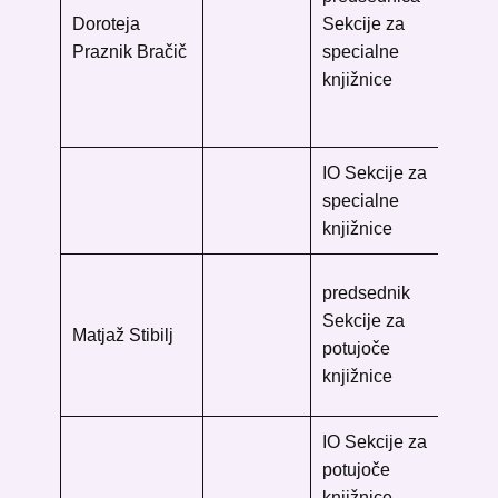
inš
Doroteja
Sekcije za
Re
Praznik Bračič
specialne
Sl
knjižnice
Li
10
IO Sekcije za
specialne
knjižnice
Va
predsednik
knj
Sekcije za
Matjaž Stibilj
Ces
potujoče
žrt
knjižnice
82
IO Sekcije za
potujoče
knjižnice