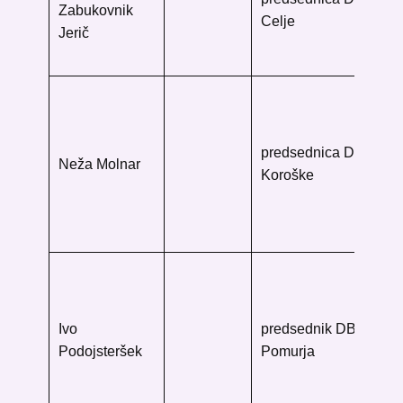
Zabukovnik
Ša
Celje
Jerič
21
33
Ko
os
knj
predsednica DB
Neža Molnar
Fr
Koroške
Na
23
Ko
Pok
štu
kn
Ivo
predsednik DB
So
Podojsteršek
Pomurja
Zv
90