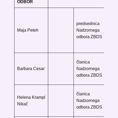
ODBOR
Go
inš
predsednica
Go
Maja Peteh
Nadzornega
knj
odbora ZBDS
Ve
10
Me
članica
Lju
Barbara Cesar
Nadzornega
Ke
odbora ZBDS
10
Me
članica
Helena Krampl
Kr
Nadzornega
Nikač
Gr
odbora ZBDS
40