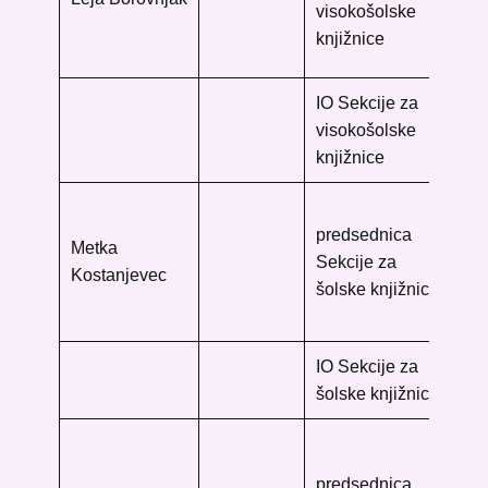
visokošolske
4
knjižnice
10
IO Sekcije za
visokošolske
knjižnice
Pr
predsednica
Ma
Metka
Sekcije za
Tr
Kostanjevec
šolske knjižnice
Mai
20
IO Sekcije za
šolske knjižnice
Uni
reh
predsednica