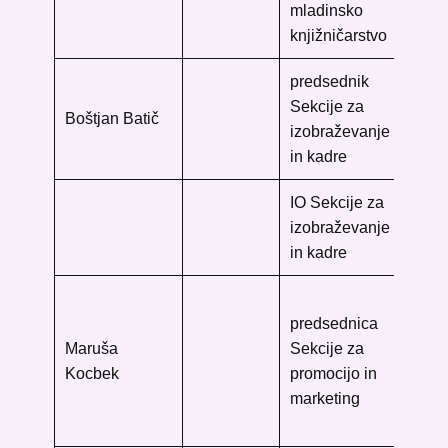
mladinsko
knjižničarstvo
predsednik
IZ
Sekcije za
Pr
Boštjan Batič
izobraževanje
17
in kadre
20
IO Sekcije ​za
izobraževanje
in kadre
Uni
predsednica
knj
Maruša
Sekcije za
Go
Kocbek
promocijo in
20
marketing
Ma
No