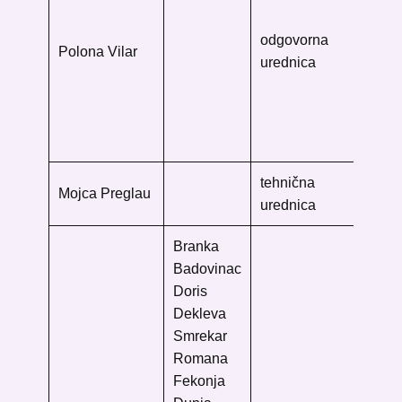
Od
bib
odgovorna
Polona Vilar
inf
urednica
zna
knj
Aš
10
tehnična
Mojca Preglau
urednica
Branka
Badovinac
Doris
Dekleva
Smrekar
Romana
Fekonja