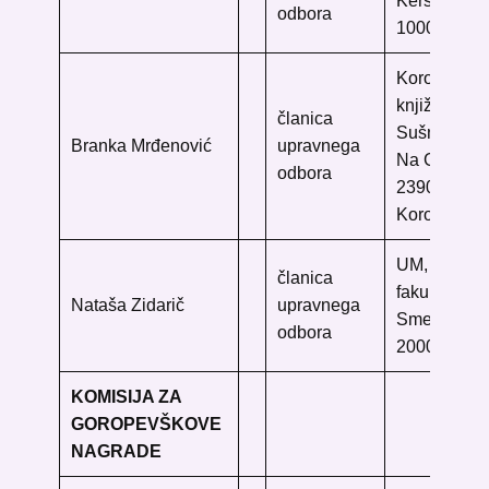
Kersnikova
odbora
1000 Ljublj
Koroška os
knjižnica dr
članica
Sušnika
Branka Mrđenović
upravnega
Na Gradu 1
odbora
2390 Ravne
Koroškem
UM, Knjižni
članica
fakultet Mar
Nataša Zidarič
upravnega
Smetanova 
odbora
2000 Marib
KOMISIJA ZA
GOROPEVŠKOVE
NAGRADE