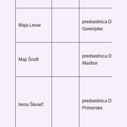
So
Me
predsednica DB
Kr
Maja Lesar
Gorenjske
Gr
40
Uni
predsednica DB
knj
Maji Šnofl
Maribor
Go
20
Go
knj
Fr
predsednica DB
Irena Škvarč
Tr
Primorske
Kar
50
Go