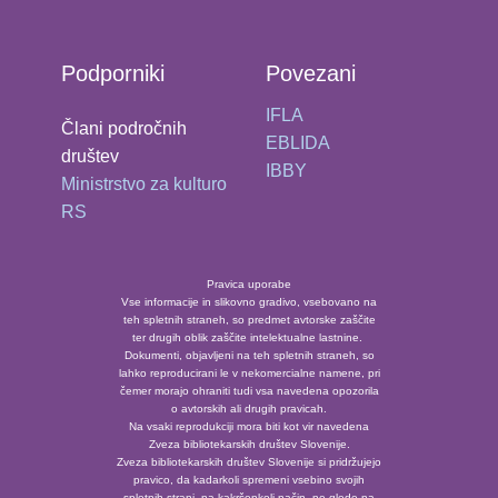
Podporniki
Povezani
IFLA
Člani področnih
EBLIDA
društev
IBBY
Ministrstvo za kulturo
RS
Pravica uporabe
Vse informacije in slikovno gradivo, vsebovano na
teh spletnih straneh, so predmet avtorske zaščite
ter drugih oblik zaščite intelektualne lastnine.
Dokumenti, objavljeni na teh spletnih straneh, so
lahko reproducirani le v nekomercialne namene, pri
čemer morajo ohraniti tudi vsa navedena opozorila
o avtorskih ali drugih pravicah.
Na vsaki reprodukciji mora biti kot vir navedena
Zveza bibliotekarskih društev Slovenije.
Zveza bibliotekarskih društev Slovenije si pridržujejo
pravico, da kadarkoli spremeni vsebino svojih
spletnih strani, na kakršenkoli način, ne glede na