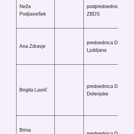
Neža
podpredsednica
knj
Podjavoršek
ZBDS
Go
20
Me
predsednica DB
Lju
Ana Zdravje
Ljubljana
Ke
10
Kn
Ja
predsednica DK
me
Brigita Lavrič
Dolenjske
Ul
Žu
83
Knj
Brina
Ve
predsednica DB