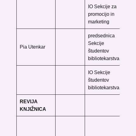
IO Sekcije za
promocijo in
marketing
predsednica
Sekcije
Pia Utenkar
študentov
bibliotekarstva
IO Sekcije ​
študentov
bibliotekarstva
REVIJA
KNJIŽNICA
Fil
fak