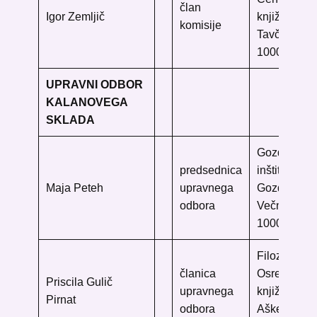
član
Igor Zemljič
knjižnica
komisije
Tavčarjeva 
1000 Ljublj
UPRAVNI ODBOR
KALANOVEGA
SKLADA
Gozdarski
predsednica
inštitut Slov
Maja Peteh
upravnega
Gozdarska k
odbora
Večna pot 2
1000 Ljublj
Filozofska f
članica
Osrednja h
Priscila Gulič
upravnega
knjižnica
Pirnat
odbora
Aškerčeva 