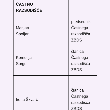
ČASTNO
RAZSODIŠČE
predsednik
Me
Marijan
Častnega
Lju
Špoljar
razsodišča
Ke
ZBDS
10
članica
Uni
Kornelija
Častnega
knj
Sorger
razsodišča
Go
ZBDS
20
Go
knj
članica
Fr
Častnega
Irena Škvarč
Tr
razsodišča
Kar
ZBDS