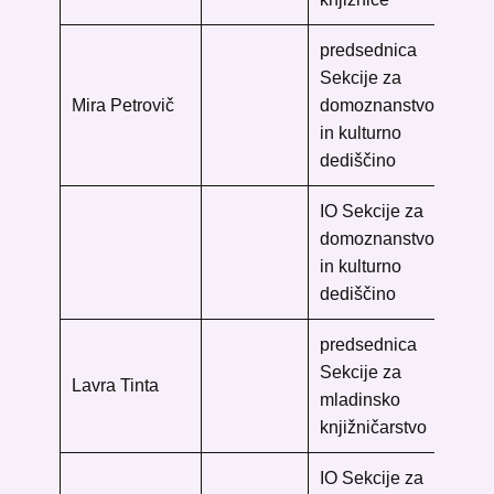
predsednica
Knj
Sekcije za
Pot
Mira Petrovič
domoznanstvo
Pr
in kulturno
33
dediščino
22
IO Sekcije za ​
domoznanstvo
in kulturno
dediščino
predsednica
Me
Sekcije za
Lju
Lavra Tinta
mladinsko
Ke
knjižničarstvo
10
IO Sekcije za ​​