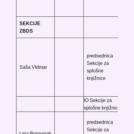
50
Go
SEKCIJE
ZBDS
Go
knj
predsednica
Fr
Sekcije za
Saša VIdmar
Tr
splošne
Kar
knjižnice
50
Go
IO Sekcije za
splošne knjižnice
UL
predsednica
fak
Sekcije za
Leja Borovnjak
Po