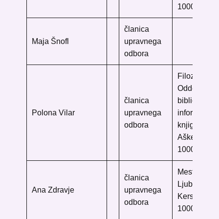
1000 Ljublj
članica
Maja Šnofl
upravnega
odbora
Filozofska f
Oddelek za
članica
bibliotekars
Polona Vilar
upravnega
informacijs
odbora
knjigarstvo
Aškerčeva 
1000 Ljublj
Mestna knji
članica
Ljubljana
Ana Zdravje
upravnega
Kersnikova
odbora
1000 Ljublj