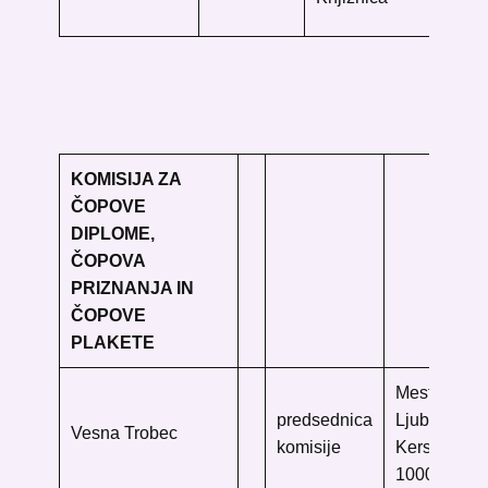
33
KOMISIJA ZA
ČOPOVE
DIPLOME,
ČOPOVA
PRIZNANJA IN
ČOPOVE
PLAKETE
Mestna knji
predsednica
Ljubljana
Vesna Trobec
komisije
Kersnikova
1000 Ljublj