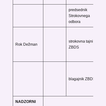
predsednik
Strokovnega
odbora
Na
uni
strokovna tajnik
Rok Dežman
knj
ZBDS
Tu
10
Na
uni
blagajnik ZBDS
knj
Tu
10
NADZORNI