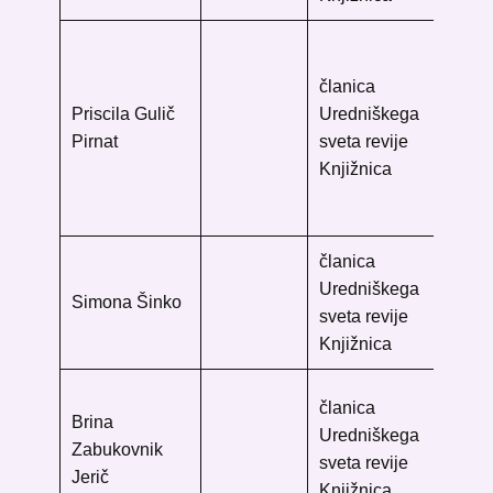
Fil
fak
članica
Os
Priscila Gulič
Uredniškega
hu
Pirnat
sveta revije
knj
Knjižnica
Aš
10
članica
Me
Uredniškega
Lju
Simona Šinko
sveta revije
Ke
Knjižnica
10
Knj
članica
Brina
Ve
Uredniškega
Zabukovnik
Ša
sveta revije
Jerič
21
Knjižnica