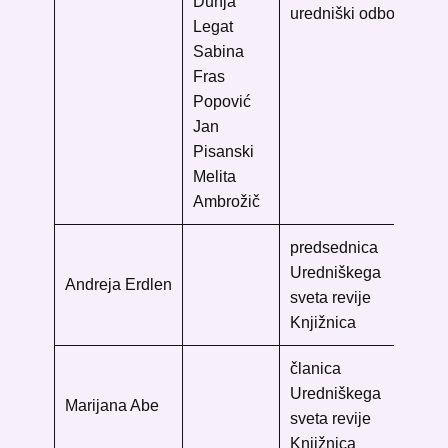
Dunja
uredniški odbor
Legat
Sabina
Fras
Popović
Jan
Pisanski
Melita
Ambrožič
predsednica
Ma
Uredniškega
knj
Andreja Erdlen
sveta revije
Rot
Knjižnica
20
članica
Me
Uredniškega
Lju
Marijana Abe
sveta revije
Ke
Knjižnica
10