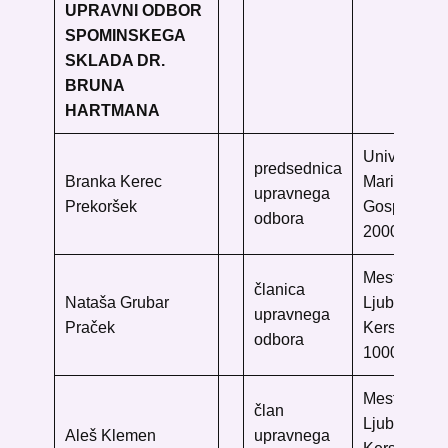
UPRAVNI ODBOR
SPOMINSKEGA
SKLADA DR.
BRUNA
HARTMANA
Univerzitetn
predsednica
Branka Kerec
Maribor
upravnega
Prekoršek
Gospejna 1
odbora
2000 Marib
Mestna knji
članica
Nataša Grubar
Ljubljana
upravnega
Praček
Kersnikova
odbora
1000 Ljublj
Mestna knji
član
Ljubljana
Aleš Klemen
upravnega