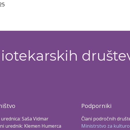
25
iotekarskih društe
ištvo
Podporniki
 urednica: Saša Vidmar
Člani področnih društ
ni urednik: Klemen Humerca
Ministrstvo za kulturo