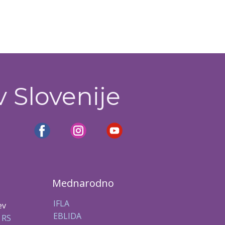
v Slovenije
Mednarodno
IFLA
ev
EBLIDA
 RS