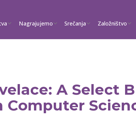
tva
Nagrajujemo
Srečanja
Založništvo
ovelace: A Select 
n Computer Scien