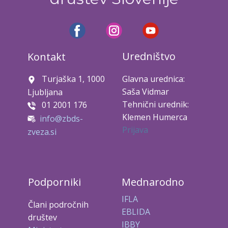
Uredništvo
Kontakt
Turjaška 1, 1000
Glavna urednica:
Saša Vidmar
Ljubljana
Tehnični urednik:
01 2001 176
Klemen Humerca
info@zbds-
Prijava
zveza.si
Podporniki
Mednarodno
IFLA
Člani področnih
EBLIDA
društev
IBBY