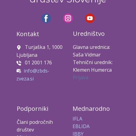
Uredništvo
Kontakt
Turjaška 1, 1000
Glavna urednica:
Saša Vidmar
Ljubljana
Tehnični urednik:
01 2001 176
Klemen Humerca
info@zbds-
Prijava
zveza.si
Podporniki
Mednarodno
IFLA
Člani področnih
EBLIDA
društev
IBBY