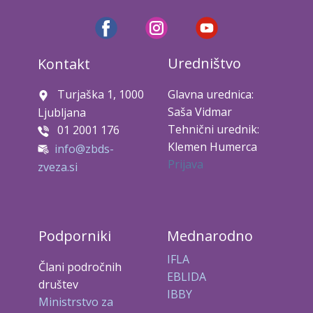
Uredništvo
Kontakt
Turjaška 1, 1000
Glavna urednica:
Saša Vidmar
Ljubljana
Tehnični urednik:
01 2001 176
Klemen Humerca
info@zbds-
Prijava
zveza.si
Podporniki
Mednarodno
IFLA
Člani področnih
EBLIDA
društev
IBBY
Ministrstvo za