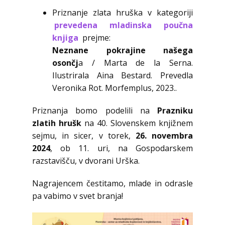
Priznanje zlata hruška v kategoriji
prevedena mladinska poučna
knjiga
prejme:
Neznane pokrajine našega
osončj
a / Marta de la Serna.
Ilustrirala Aina Bestard. Prevedla
Veronika Rot. Morfemplus, 2023..
Priznanja bomo podelili na
Prazniku
zlatih hrušk
na 40. Slovenskem knjižnem
sejmu, in sicer, v torek,
26. novembra
2024
, ob 11. uri, na Gospodarskem
razstavišču, v dvorani Urška.
Nagrajencem čestitamo, mlade in odrasle
pa vabimo v svet branja!