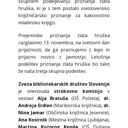
skupnem podeljevanju priznanja zlata
hruška, ki je s tem postalo vseslovensko
knjižničarsko priznanje za kakovostno
mladinsko knjigo.
Prejemnike priznanja zlata hruška
razglasimo 13. novembra, na svetovni dan
prijaznosti, da ga praznujemo z lepo in
prijazno novico z javnostjo. Letošnja
podelitev priznanja zlata hruška bo tako
že naša tretja skupna podelitev.
Zveza bibliotekarskih društev Slovenije
je imenovala
strokovno komisijo
v
sestavi:
Alja Bratuša
(OŠ Polzela),
dr.
Andreja Erdlen
(Mariborska knjižnica),
dr.
Nina Jamar
(Občinska knjižnica Jesenice),
Ana Kosirnik
(Mestna knjižnica Ljubljana),
Martina Kozorog Kenda
(OŠ Dušana