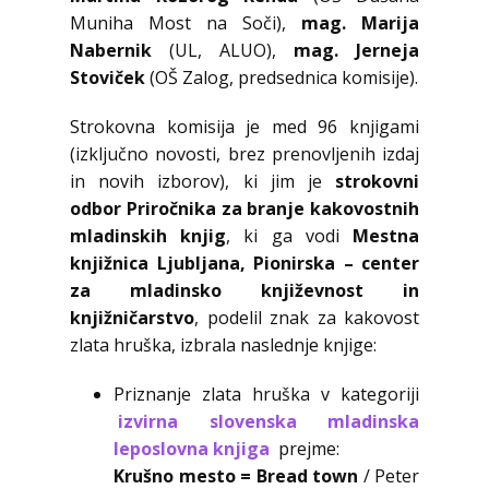
Muniha Most na Soči),
mag. Marija
Nabernik
(UL, ALUO),
mag. Jerneja
Stoviček
(OŠ Zalog, predsednica komisije).
Strokovna komisija je med 96 knjigami
(izključno novosti, brez prenovljenih izdaj
in novih izborov), ki jim je
strokovni
odbor Priročnika za branje kakovostnih
mladinskih knjig
, ki ga vodi
Mestna
knjižnica Ljubljana,
Pionirska – center
za mladinsko književnost in
knjižničarstvo
, podelil znak za kakovost
zlata hruška, izbrala naslednje knjige:
Priznanje zlata hruška v kategoriji
izvirna slovenska mladinska
leposlovna knjiga
prejme:
Krušno mesto = Bread town
/ Peter