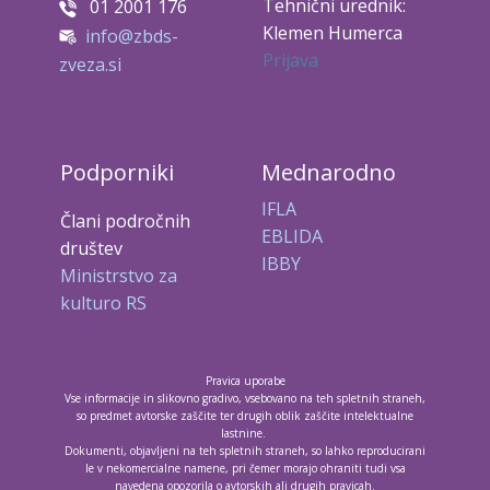
Tehnični urednik:
01 2001 176
Klemen Humerca
info@zbds-
Prijava
zveza.si
Podporniki
Mednarodno
IFLA
Člani področnih
EBLIDA
društev
IBBY
Ministrstvo za
kulturo RS
Pravica uporabe
Vse informacije in slikovno gradivo, vsebovano na teh spletnih straneh,
so predmet avtorske zaščite ter drugih oblik zaščite intelektualne
lastnine.
Dokumenti, objavljeni na teh spletnih straneh, so lahko reproducirani
le v nekomercialne namene, pri čemer morajo ohraniti tudi vsa
navedena opozorila o avtorskih ali drugih pravicah.