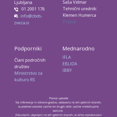
Saša Vidmar
Ljubljana
Tehnični urednik:
01 2001 176
Klemen Humerca
info@zbds-
Prijava
zveza.si
Podporniki
Mednarodno
IFLA
Člani področnih
EBLIDA
društev
IBBY
Ministrstvo za
kulturo RS
Pravica uporabe
Vse informacije in slikovno gradivo, vsebovano na teh spletnih straneh,
so predmet avtorske zaščite ter drugih oblik zaščite intelektualne
lastnine.
Dokumenti, objavljeni na teh spletnih straneh, so lahko reproducirani