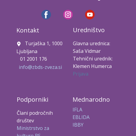
Uredništvo
Kontakt
Turjaška 1, 1000
Glavna urednica:
Saša Vidmar
Ljubljana
Tehnični urednik:
01 2001 176
Klemen Humerca
info@zbds-zveza.si
Prijava
Podporniki
Mednarodno
IFLA
Člani področnih
EBLIDA
društev
IBBY
Ministrstvo za
kulturo RS