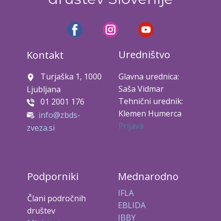
Uredništvo
Kontakt
Turjaška 1, 1000
Glavna urednica:
Saša Vidmar
Ljubljana
Tehnični urednik:
01 2001 176
Klemen Humerca
info@zbds-
Prijava
zveza.si
Podporniki
Mednarodno
IFLA
Člani področnih
EBLIDA
društev
IBBY