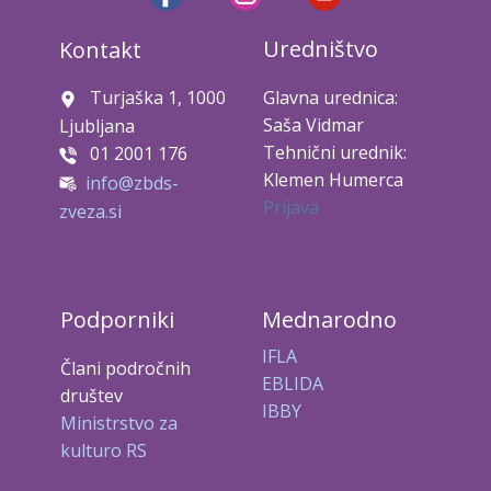
Uredništvo
Kontakt
Turjaška 1, 1000
Glavna urednica:
Saša Vidmar
Ljubljana
Tehnični urednik:
01 2001 176
Klemen Humerca
info@zbds-
Prijava
zveza.si
Podporniki
Mednarodno
IFLA
Člani področnih
EBLIDA
društev
IBBY
Ministrstvo za
kulturo RS