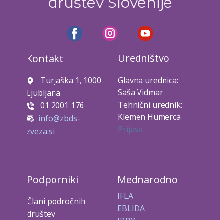
društev Slovenije
Uredništvo
Kontakt
Turjaška 1, 1000
Glavna urednica:
Saša Vidmar
Ljubljana
Tehnični urednik:
01 2001 176
Klemen Humerca
info@zbds-
Prijava
zveza.si
Podporniki
Mednarodno
IFLA
Člani področnih
EBLIDA
društev