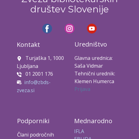
društev Slovenije
Uredništvo
Kontakt
Turjaška 1, 1000
Glavna urednica:
Saša Vidmar
Ljubljana
Tehnični urednik:
01 2001 176
Klemen Humerca
info@zbds-
Prijava
zveza.si
Podporniki
Mednarodno
IFLA
Člani področnih
EBLIDA