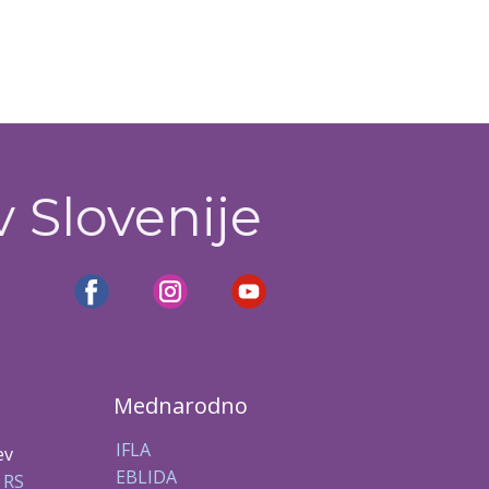
v Slovenije
Mednarodno
IFLA
ev
EBLIDA
 RS