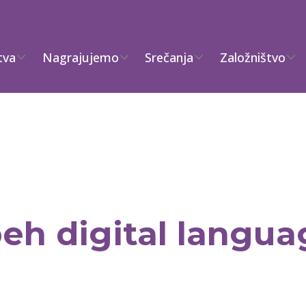
tva
Nagrajujemo
Srečanja
Založništvo
h digital langua