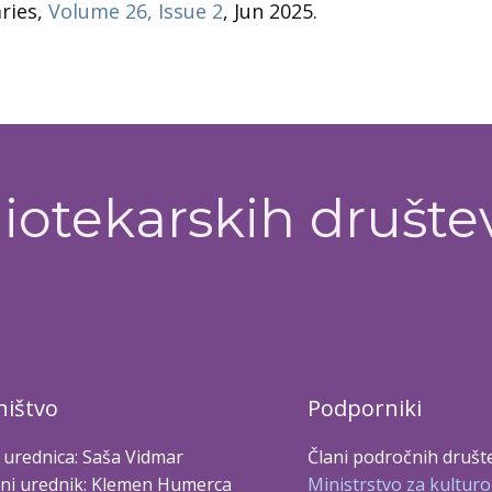
aries,
Volume 26, Issue 2
, Jun 2025.
iotekarskih društe
ištvo
Podporniki
 urednica: Saša Vidmar
Člani področnih društ
ni urednik: Klemen Humerca
Ministrstvo za kulturo