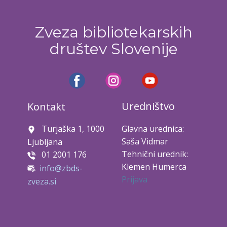
Zveza bibliotekarskih
društev Slovenije
Uredništvo
Kontakt
Turjaška 1, 1000
Glavna urednica:
Saša Vidmar
Ljubljana
Tehnični urednik:
01 2001 176
Klemen Humerca
info@zbds-
Prijava
zveza.si