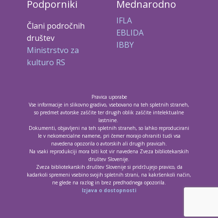
Podporniki
Mednarodno
IFLA
Člani področnih
EBLIDA
društev
IBBY
Ministrstvo za
kulturo RS
Pravica uporabe
Vse informacije in slikovno gradivo, vsebovano na teh spletnih straneh,
so predmet avtorske zaščite ter drugih oblik zaščite intelektualne
lastnine.
Dokumenti, objavljeni na teh spletnih straneh, so lahko reproducirani
le v nekomercialne namene, pri čemer morajo ohraniti tudi vsa
navedena opozorila o avtorskih ali drugih pravicah.
Na vsaki reprodukciji mora biti kot vir navedena Zveza bibliotekarskih
društev Slovenije.
Zveza bibliotekarskih društev Slovenije si pridržujejo pravico, da
kadarkoli spremeni vsebino svojih spletnih strani, na kakršenkoli način,
ne glede na razlog in brez predhodnega opozorila.
Izjava o dostopnosti