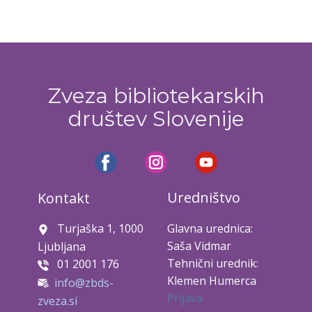
Zveza bibliotekarskih
društev Slovenije
Uredništvo
Kontakt
Turjaška 1, 1000
Glavna urednica:
Saša Vidmar
Ljubljana
Tehnični urednik:
01 2001 176
Klemen Humerca
info@zbds-
Prijava
zveza.si