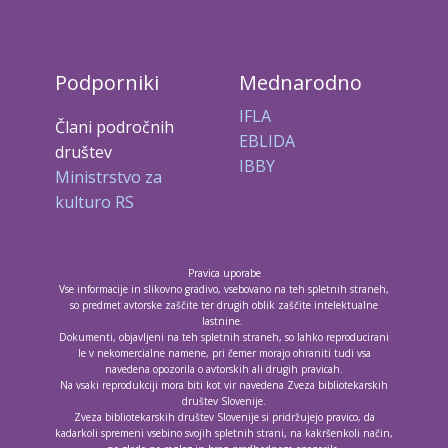
Podporniki
Mednarodno
IFLA
Člani področnih
EBLIDA
društev
IBBY
Ministrstvo za
kulturo RS
Pravica uporabe
Vse informacije in slikovno gradivo, vsebovano na teh spletnih straneh,
so predmet avtorske zaščite ter drugih oblik zaščite intelektualne
lastnine.
Dokumenti, objavljeni na teh spletnih straneh, so lahko reproducirani
le v nekomercialne namene, pri čemer morajo ohraniti tudi vsa
navedena opozorila o avtorskih ali drugih pravicah.
Na vsaki reprodukciji mora biti kot vir navedena Zveza bibliotekarskih
društev Slovenije.
Zveza bibliotekarskih društev Slovenije si pridržujejo pravico, da
kadarkoli spremeni vsebino svojih spletnih strani, na kakršenkoli način,