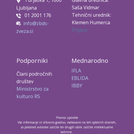
Turjaška 1, 1000
Glavna urednica:
Saša Vidmar
Ljubljana
Tehnični urednik:
01 2001 176
Klemen Humerca
info@zbds-
Prijava
zveza.si
Podporniki
Mednarodno
IFLA
Člani področnih
EBLIDA
društev
IBBY
Ministrstvo za
kulturo RS
Pravica uporabe
Vse informacije in slikovno gradivo, vsebovano na teh spletnih straneh,
so predmet avtorske zaščite ter drugih oblik zaščite intelektualne
lastnine.