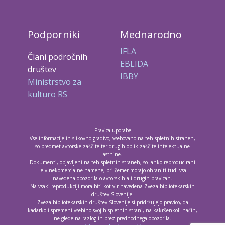
Podporniki
Mednarodno
IFLA
Člani področnih
EBLIDA
društev
IBBY
Ministrstvo za
kulturo RS
Pravica uporabe
Vse informacije in slikovno gradivo, vsebovano na teh spletnih straneh,
so predmet avtorske zaščite ter drugih oblik zaščite intelektualne
lastnine.
Dokumenti, objavljeni na teh spletnih straneh, so lahko reproducirani
le v nekomercialne namene, pri čemer morajo ohraniti tudi vsa
navedena opozorila o avtorskih ali drugih pravicah.
Na vsaki reprodukciji mora biti kot vir navedena Zveza bibliotekarskih
društev Slovenije.
Zveza bibliotekarskih društev Slovenije si pridržujejo pravico, da
kadarkoli spremeni vsebino svojih spletnih strani, na kakršenkoli način,
ne glede na razlog in brez predhodnega opozorila.