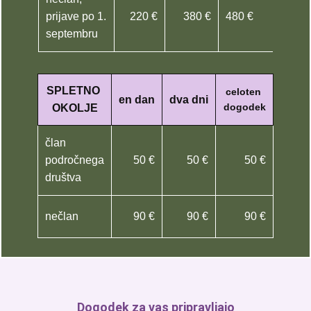
prijave po 1.
220 €
380 €
480 €
septembru
SPLETNO
celoten
en dan
dva dni
dogodek
OKOLJE
član
področnega
50 €
50 €
50 €
društva
nečlan
90 €
90 €
90 €
Dogodek za vas pripravljajo