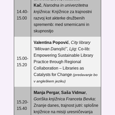
Kač
,
Narodna in univerzitetna
14.40-
knjižnica
:
Knjižnice za trajnostni
15.00
razvoj kot akterke družbenih
sprememb: med smernicami in
skupnostjo
Valentina Popović
,
City library
"Milovan Danojlić", Ljig
:
Co-lib:
Empowering Sustainable Library
15.00-
Practice through Regional
15.20
Collaboration – Libraries as
Catalysts for Change
(predavanje bo
v angleškem jeziku)
Manja Pergar, Saša Vidmar
,
Goriška knjižnica Franceta Bevka
:
15.20-
Znanje danes, trajnost jutri: splošne
15.40
knjižnice na misiji uresničevanja