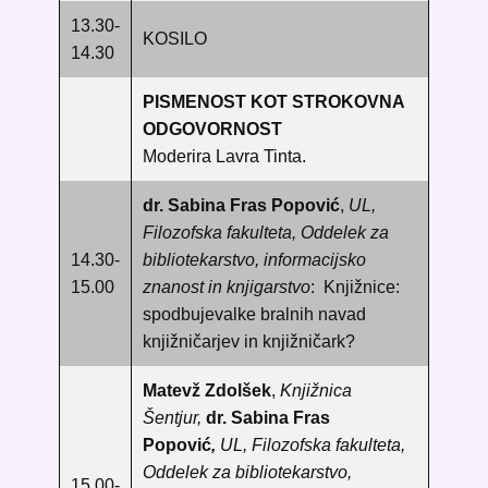
13.30-
KOSILO
14.30
PISMENOST KOT STROKOVNA
ODGOVORNOST
Moderira Lavra Tinta.
dr. Sabina Fras Popović
,
UL,
Filozofska fakulteta, Oddelek za
14.30-
bibliotekarstvo, informacijsko
15.00
znanost in knjigarstvo
:
Knjižnice:
spodbujevalke bralnih navad
knjižničarjev in knjižničark?
Matevž Zdolšek
,
Knjižnica
Šentjur,
dr. Sabina Fras
Popović
,
UL, Filozofska fakulteta,
Oddelek za bibliotekarstvo,
15.00-