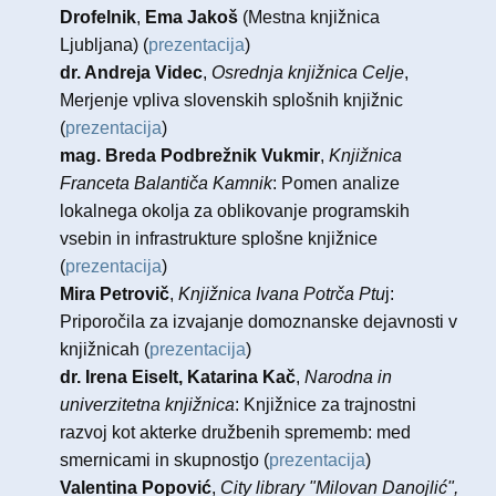
Drofelnik
,
Ema Jakoš
(Mestna knjižnica
Ljubljana) (
prezentacija
)
dr. Andreja Videc
,
Osrednja knjižnica Celje
,
Merjenje vpliva slovenskih splošnih knjižnic
(
prezentacija
)
mag. Breda Podbrežnik Vukmir
,
Knjižnica
Franceta Balantiča Kamnik
: Pomen analize
lokalnega okolja za oblikovanje programskih
vsebin in infrastrukture splošne knjižnice
(
prezentacija
)
Mira Petrovič
,
Knjižnica Ivana Potrča Ptu
j:
Priporočila za izvajanje domoznanske dejavnosti v
knjižnicah (
prezentacija
)
dr. Irena Eiselt, Katarina Kač
,
Narodna in
univerzitetna knjižnica
: Knjižnice za trajnostni
razvoj kot akterke družbenih sprememb: med
smernicami in skupnostjo
(
prezentacija
)
Valentina Popović
,
City library "Milovan Danojlić",