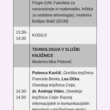
Flogie (UM, Fakulteta za
naravoslovje in matematiko, Inštitut
za sodobne tehnologije), moderira
Boštjan Batič (IZUM)
13.30-
KOSILO
14.30
TEHNOLOGIJA V SLUŽBI
KNJIŽNICE
Moderira Mira Petrovič.
Polonca Kavčič
,
Goriška knjižnica
Franceta Bevka
,
Lea Očko
,
Osrednja knjižnica Celje
,
14.30-
dr.
Andreja Videc
,
Osrednja
14.50
knjižnica Celje
: Razvoj
informacijskih in komunikacijskih
tehnologij v knjižničnem okolju: