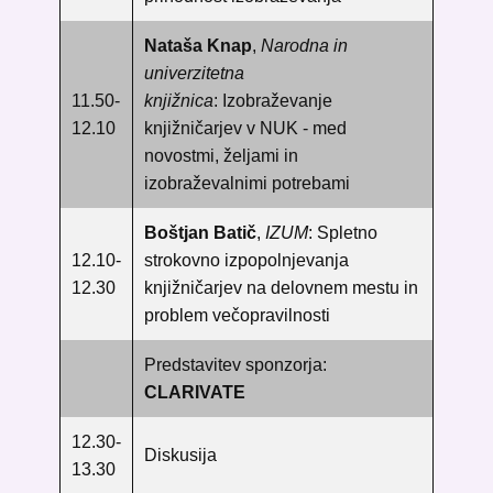
Nataša Knap
,
Narodna in
univerzitetna
11.50-
knjižnica
: Izobraževanje
12.10
knjižničarjev v NUK - med
novostmi, željami in
izobraževalnimi potrebami
Boštjan Batič
,
IZUM
: Spletno
12.10-
strokovno izpopolnjevanja
12.30
knjižničarjev na delovnem mestu in
problem večopravilnosti
Predstavitev sponzorja:
CLARIVATE
12.30-
Diskusija
13.30