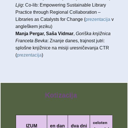
Ljig
: Co-lib: Empowering Sustainable Library
Practice through Regional Collaboration –
Libraries as Catalysts for Change ​(
prezentacija
v
angleškem jeziku)
Manja Pergar, Saša Vidmar
,
Goriška knjižnica
Franceta Bevka
: Znanje danes, trajnost jutri:
splošne knjižnice na misiji uresničevanja CTR
(
prezentacija
)
Kotizacija
celoten
IZUM
en dan
dva dni