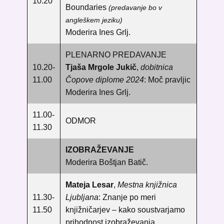
10.20
Boundaries
(predavanje bo v
angleškem jeziku)
Moderira Ines Grlj.
PLENARNO PREDAVANJE
10.20-
Tjaša Mrgole Jukič
,
dobitnica
11.00
Čopove diplome 2024
: Moč pravljic
Moderira Ines Grlj.
11.00-
ODMOR
11.30
IZOBRAŽEVANJE
Moderira Boštjan Batič.
Mateja Lesar
,
Mestna knjižnica
11.30-
Ljubljana
: ​Znanje po meri
11.50
knjižničarjev – kako soustvarjamo
prihodnost izobraževanja