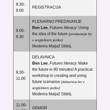
8.30-
REGISTRACIJA
9.00
PLENARNO PREDAVANJE
Ben Lee
,
Futures literacy
: Using
9.00-
the idea of the future
(predavanje bo
9.30
v angleškem jeziku)
Moderira Matjaž Stibilj.
DELAVNICA
Ben Lee
,
Futures literacy
: Make
the future in 90 minutes! A practical
9.30-
workshop in creating and using
11.00
future scenarios
(delavnica bo v
angleškem jeziku)
Moderira Matjaž Stibilj.
11.00-
ODMOR