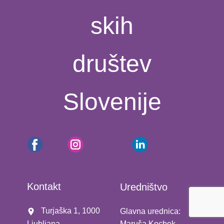
skih
društev
Slovenije
Kontakt
Uredništvo
​ Turjaška 1, 1000
Glavna urednica:
Maruša Kocbek
Ljubljana