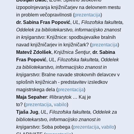
izpopolnjevanja knjižničarjev na delovnem mestu
in problem večopravilnosti (
prezentacija
)
dr. Sabina Fras Popović
,
UL, Filozofska fakulteta,
Oddelek za bibliotekarstvo, informacijsko znanost
in knjigarstvo
: Knjižnice: spodbujevalke bralnih
navad knjižničarjev in knjižničark? (
prezentacija
)
Matevž Zdolšek
,
Knjižnica Šentjur
,
dr. Sabina
Fras Popović
,
UL, Filozofska fakulteta, Oddelek
za bibliotekarstvo, informacijsko znanost in
knjigarstvo
: Bralne navade strokovnih delavcev v
splošnih knjižnicah - predstavitev izsledkov
magistrskega dela (
prezentacija
)
Maja Sepaher
: ​#librarytok … Kaj je
to? (
prezentacija
,
vabilo
)
Tjaša Jug
,
UL, Filozofska fakulteta, Oddelek za
bibliotekarstvo, informacijsko znanost in
knjigarstvo
: Soba pobega (
prezentacija
,
vabilo
)