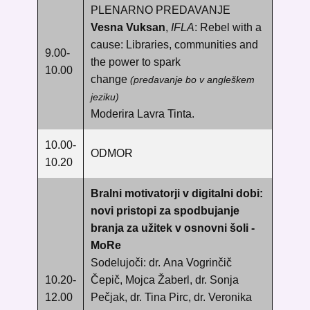
PLENARNO PREDAVANJE
Vesna Vuksan
,
IFLA
: Rebel with a
cause: Libraries, communities and
9.00-
the power to spark
10.00
change
(predavanje bo v angleškem
jeziku)
Moderira Lavra Tinta.
10.00-
ODMOR
10.20
Bralni motivatorji v digitalni dobi:
novi pristopi za spodbujanje
branja za užitek v osnovni šoli -
MoRe
Sodelujoči: dr.
Ana Vogrinčič
10.20-
Čepič,
Mojca Žaberl, dr. Sonja
12.00
Pečjak, dr. Tina Pirc, dr. Veronika