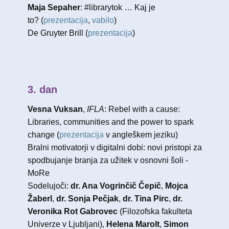
Maja Sepaher
: ​#librarytok … Kaj je
to? (
prezentacija
,
vabilo
)
De Gruyter Brill (
prezentacija
)
3. dan
Vesna Vuksan
,
IFLA
: Rebel with a cause:
Libraries, communities and the power to spark
change ​(
prezentacija
v angleškem jeziku)
Bralni motivatorji v digitalni dobi: novi pristopi za
spodbujanje branja za užitek v osnovni šoli -
MoRe
Sodelujoči:
dr. Ana Vogrinčič Čepič
,
Mojca
Žaberl
,
dr. Sonja Pečjak
,
dr. Tina Pirc
,
dr.
Veronika Rot Gabrovec
(Filozofska fakulteta
Univerze v Ljubljani),
Helena Marolt
,
Simon