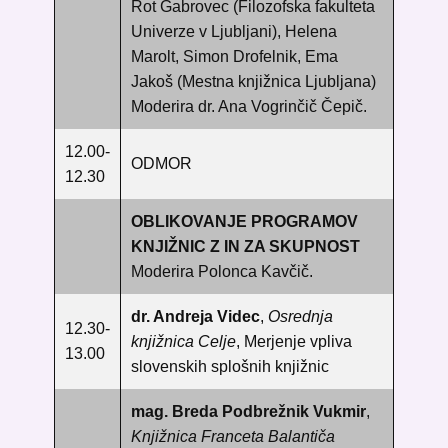
Rot Gabrovec (
Filozofska fakulteta
Univerze v Ljubljani)
, Helena
Marolt, Simon Drofelnik, Ema
Jakoš (Mestna knjižnica Ljubljana)
Moderira
dr. Ana Vogrinčič Čepič.
12.00-
ODMOR
12.30
OBLIKOVANJE PROGRAMOV
KNJIŽNIC Z IN ZA SKUPNOST
Moderira Polonca Kavčič.
dr. Andreja Videc
,
Osrednja
12.30-
knjižnica Celje
,
Merjenje vpliva
13.00
slovenskih splošnih knjižnic
mag. Breda Podbrežnik Vukmir
,
Knjižnica Franceta Balantiča