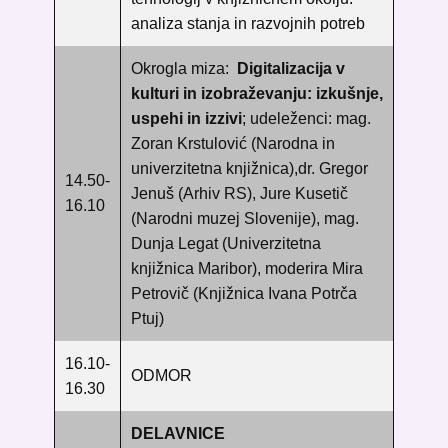
analiza stanja in razvojnih potreb
Okrogla miza:
Digitalizacija v
kulturi in izobraževanju: izkušnje,
uspehi in izzivi
; ​udeleženci: mag.
Zoran Krstulović (Narodna in
univerzitetna knjižnica),
dr. Gregor
14.50-
Jenuš (Arhiv RS), Jure Kusetič
16.10
(Narodni muzej Slovenije), mag.
Dunja Legat (Univerzitetna
knjižnica Maribor), moderira Mira
Petrovič (
Knjižnica Ivana Potrča
Ptuj)
16.10-
ODMOR
16.30
DELAVNICE