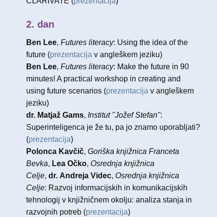
CLARIVATE (
prezentacija
)
2. dan
Ben Lee
,
Futures literacy
: Using the idea of the
future (
prezentacija
v angleškem jeziku)
Ben Lee
,
Futures literacy
: ​Make the future in 90
minutes! A practical workshop in creating and
using future scenarios (
prezentacija
v angleškem
jeziku)
dr. Matjaž Gams
,
Institut "Jožef Stefan"
:
Superinteligenca je že tu, pa jo znamo uporabljati?
(
prezentacija
)
Polonca Kavčič
,
Goriška knjižnica Franceta
Bevka
,
Lea Očko
,
Osrednja knjižnica
Celje
,
dr. Andreja Videc
,
Osrednja knjižnica
Celje
: Razvoj informacijskih in komunikacijskih
tehnologij v knjižničnem okolju: analiza stanja in
razvojnih potreb (
prezentacija
)