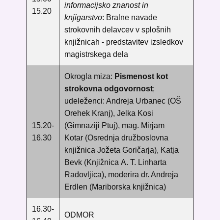
informacijsko znanost in
15.20
knjigarstvo
: Bralne navade
strokovnih delavcev v splošnih
knjižnicah - predstavitev izsledkov
magistrskega dela
Okrogla miza:
Pismenost kot
strokovna odgovornost
;
udeleženci:
Andreja Urbanec (OŠ
Orehek Kranj), Jelka Kosi
15.20-
(Gimnaziji Ptuj),
mag. Mirjam
16.30
Kotar
(
Osrednja družboslovna
knjižnica Jožeta Goričarja)
,
Katja
Bevk (Knjižnica
A. T. Linharta
Radovljica
), moderira dr. Andreja
Erdlen (Mariborska knjižnica)
16.30-
ODMOR