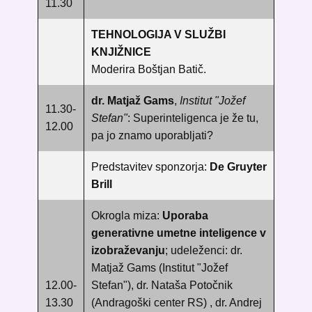
11.30
TEHNOLOGIJA V SLUŽBI
KNJIŽNICE
Moderira Boštjan Batič.
dr. Matjaž Gams
,
Institut "Jožef
11.30-
Stefan"
:
Superinteligenca je že tu,
12.00
pa jo znamo uporabljati?
Predstavitev sponzorja:
De Gruyter
Brill
Okrogla miza:
Uporaba
generativne umetne inteligence v
izobraževanju
; ​udeleženci: dr.
Matjaž Gams (​Institut "Jožef
12.00-
Stefan"), dr. Nataša Potočnik
13.30
(Andragoški center RS) , dr. Andrej