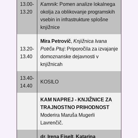
13.00-
Kamnik
: Pomen analize lokalnega
13.20
okolja za oblikovanje programskih
vsebin in infrastrukture splošne
knjižnice
Mira Petrovič
,
Knjižnica Ivana
13.20-
Potrča Ptuj
: Priporočila za izvajanje
13.40
domoznanske dejavnosti v
knjižnicah
13.40-
KOSILO
14.40
KAM NAPREJ - KNJIŽNICE ZA
TRAJNOSTNO PRIHODNOST
Moderira Maruša Mugerli
Lavrenčič.
dr. Irena Eiselt, Katarina