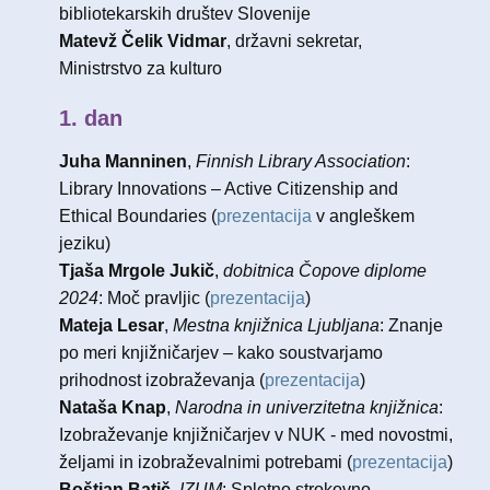
bibliotekarskih društev Slovenije
Matevž Čelik Vidmar
, državni sekretar,
Ministrstvo za kulturo
1. dan
Juha Manninen
,
Finnish Library Association
:
Library Innovations – Active Citizenship and
Ethical Boundaries (
prezentacija
v angleškem
jeziku)
Tjaša Mrgole Jukič
,
dobitnica Čopove diplome
2024
: Moč pravljic (
prezentacija
)
Mateja Lesar
,
Mestna knjižnica Ljubljana
: ​Znanje
po meri knjižničarjev – kako soustvarjamo
prihodnost izobraževanja (
prezentacija
)
Nataša Knap
,
Narodna in univerzitetna knjižnica
:
Izobraževanje knjižničarjev v NUK - med novostmi,
željami in izobraževalnimi potrebami (
prezentacija
)
Boštjan Batič
,
IZUM
: Spletno strokovno