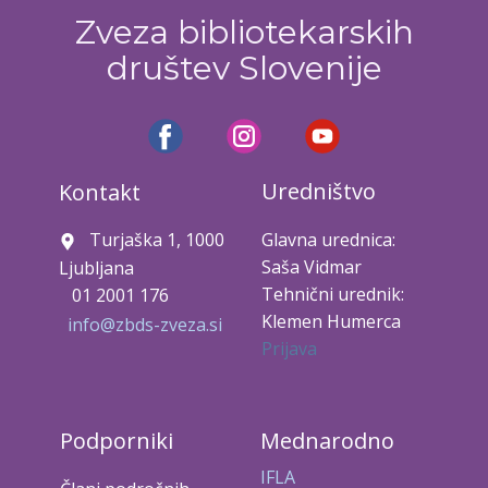
Zveza bibliotekarskih
društev Slovenije
Uredništvo
Kontakt
Turjaška 1, 1000
Glavna urednica:
Saša Vidmar
Ljubljana
Tehnični urednik:
01 2001 176
Klemen Humerca
info@zbds-zveza.si
Prijava
Podporniki
Mednarodno
IFLA