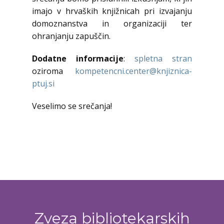
imajo v hrvaških knjižnicah pri izvajanju
domoznanstva in organizaciji ter
ohranjanju zapuščin.
Dodatne informacije
:
spletna stran
oziroma
kompetencni.center@knjiznica-
ptuj.si
Veselimo se srečanja!
Zveza bibliotekarskih