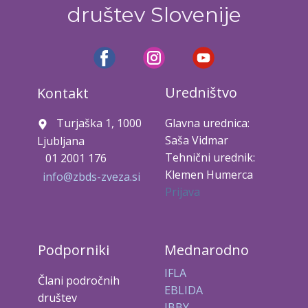
društev Slovenije
Uredništvo
Kontakt
Turjaška 1, 1000
Glavna urednica:
Saša Vidmar
Ljubljana
Tehnični urednik:
01 2001 176
Klemen Humerca
info@zbds-zveza.si
Prijava
Podporniki
Mednarodno
IFLA
Člani področnih
EBLIDA
društev
IBBY