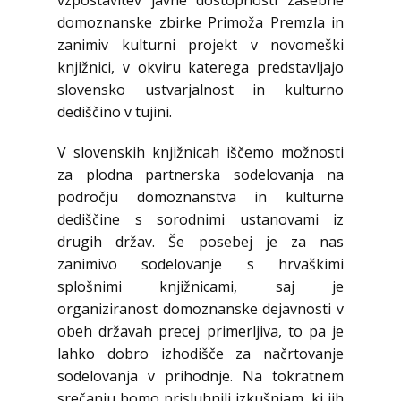
vzpostavitev javne dostopnosti zasebne
domoznanske zbirke Primoža Premzla in
zanimiv kulturni projekt v novomeški
knjižnici, v okviru katerega predstavljajo
slovensko ustvarjalnost in kulturno
dediščino v tujini.
V slovenskih knjižnicah iščemo možnosti
za plodna partnerska sodelovanja na
področju domoznanstva in kulturne
dediščine s sorodnimi ustanovami iz
drugih držav. Še posebej je za nas
zanimivo sodelovanje s hrvaškimi
splošnimi knjižnicami, saj je
organiziranost domoznanske dejavnosti v
obeh državah precej primerljiva, to pa je
lahko dobro izhodišče za načrtovanje
sodelovanja v prihodnje. Na tokratnem
srečanju bomo prisluhnili izkušnjam, ki jih