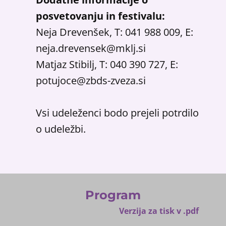
posvetovanju in festivalu:
Neja Drevenšek, T: 041 988 009, E:
neja.drevensek@mklj.si
Matjaz Stibilj, T: 040 390 727, E:
potujoce@zbds-zveza.si
Vsi udeleženci bodo prejeli potrdilo
o udeležbi.
Program
Verzija za tisk v .pdf