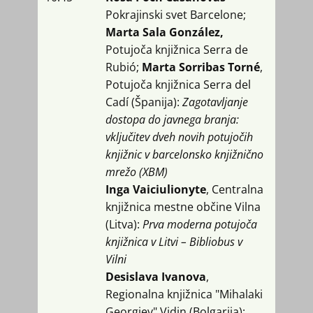
Pokrajinski svet Barcelone;
Marta Sala González,
Potujoča knjižnica Serra de
Rubió;
Marta Sorribas Torné
,
Potujoča knjižnica Serra del
Cadí (Španija):
Zagotavljanje
dostopa do javnega branja:
vključitev dveh novih potujočih
knjižnic v barcelonsko knjižnično
mrežo (XBM)
Inga Vaiciulionyte
, Centralna
knjižnica mestne občine Vilna
(Litva):
Prva moderna potujoča
knjižnica v Litvi – Bibliobus v
Vilni
Desislava Ivanova
,
Regionalna knjižnica "Mihalaki
Georgiev" Vidin (Bolgarija):