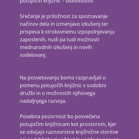
potujočih knjižnic – bibliobusov.
Srečanje je priložnost za spoznavanje
načinov dela in izmenjavo izkušenj ter
prispeva k strokovnemu izpopolnjevanju
zaposlenih, nudi pa tudi možnosti
mednarodnih izkušenj in novih
sodelovanj.
Na posvetovanju bomo razpravljali o
pomenu potujočih knjižnic v sodobni
družbi in o možnostih njihovega
nadaljnjega razvoja.
Posebna pozornost bo posvečena
potujočim knjižnicam kot prostorom, kjer
se odvijajo raznovrstne knjižnične storitve