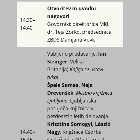
Otvoritev in uvodni
nagovori
14.30–
Govorniki: direktorica MKL
14.40
dr. Teja Zorko, predsednica
ZBDS Damjana Vovk
Vabljeno predavanje,
Ian
Stringer
(Velika
Britanija):
Knjiga se ustavi
tukaj
Špela Samsa, Neja
Drevenšek
,
Mestna knjižnica
Ljubljana
: Ljubljanska
potujoča knjižnica v
petdesetih letih delovanja
Krisztina Somogyi, László
14.40​–
Nagy
, Knjižnica Csorba
15.45
Győző Pécs (Madžarska):