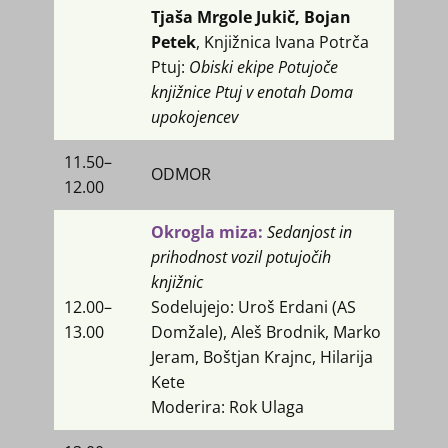
Tjaša Mrgole Jukič, Bojan
Petek
, Knjižnica Ivana Potrča
Ptuj:
Obiski ekipe Potujoče
knjižnice Ptuj v enotah Doma
upokojencev
11.50–
ODMOR
12.00
Okrogla miza:
Sedanjost in
prihodnost vozil potujočih
knjižnic
12.00​–
Sodelujejo: Uroš Erdani (AS
13.00
Domžale), Aleš Brodnik, Marko
Jeram, Boštjan Krajnc, Hilarija
Kete
Moderira: Rok Ulaga