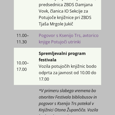
predsednica ZBDS Damjana
Vovk, članica IO Sekcije za
Potujoče knjižnice pri ZBDS
Tjaša Mrgole Jukič
11.00–
Pogovor s Ksenijo Trs, avtorico
11.30
knjige Potujoči utrinki
Spremljevalni program
festivala
10.00​–
Vozila potujočih knjižnic bodo
17.00
odprta za javnost od 10.00 do
17.00
*
V primeru slabega vremena bo
otvoritev Festivala bibliobusov in
pogovor s Ksenijo Trs potekal v
Knjižnici Otona Župančiča. Vozila