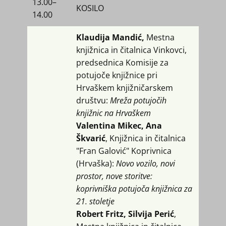
13.00​–
KOSILO
14.00
Klaudija Mandić,
Mestna
knjižnica in čitalnica Vinkovci,
predsednica Komisije za
potujoče knjižnice pri
Hrvaškem knjižničarskem
društvu:
Mreža potujočih
knjižnic na Hrvaškem
Valentina Mikec, Ana
Škvarić
, Knjižnica in čitalnica
"Fran Galović" Koprivnica
(Hrvaška):
Novo vozilo, novi
prostor, nove storitve:
koprivniška potujoča knjižnica za
21. stoletje
Robert Fritz, Silvija Perić
,