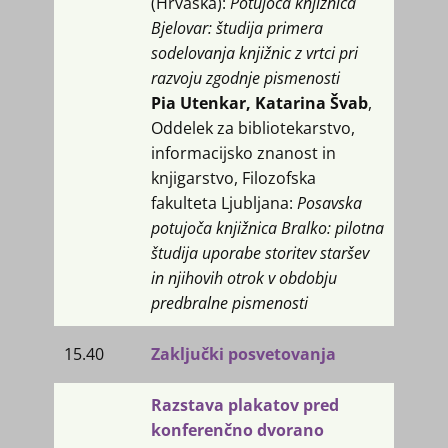
(Hrvaška):
Potujoča knjižnica
Bjelovar: študija primera
sodelovanja knjižnic z vrtci pri
razvoju zgodnje pismenosti
Pia Utenkar, Katarina Švab
,
Oddelek za bibliotekarstvo,
informacijsko znanost in
knjigarstvo, Filozofska
fakulteta Ljubljana:
Posavska
potujoča knjižnica Bralko: pilotna
študija uporabe storitev staršev
in njihovih otrok v obdobju
predbralne pismenosti
15.40
Zaključki posvetovanja
Razstava plakatov pred
konferenčno dvorano