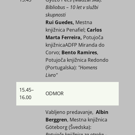
Bibliobus – 10 let v službi
skupnosti
Rui Guedes,
Mestna
knjižnica Penafiel;
Carlos
Marta Ferreira,
Potujoča
knjižnica
ADFP Miranda do
Corvo;
Bento Ramires
,
Potujoča knjižnica Redondo
(Portugalska):
"Homens
Livro"
15.45​–
ODMOR
16.00
Vabljeno predavanje,
Albin
Berggren
, Mestna knjižnica
Göteborg (Švedska):
Potujoče knjižnice za otroke –