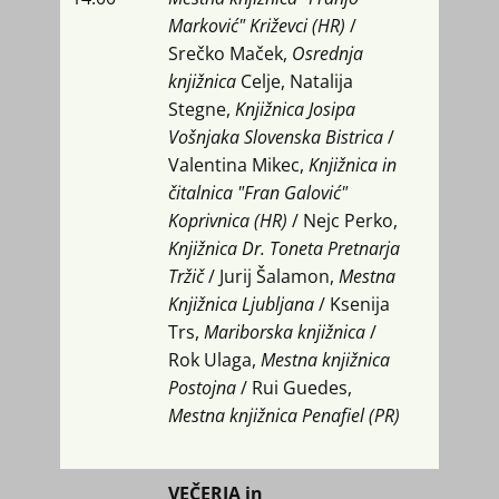
Marković" Križevci (HR)
/
Srečko Maček,
Osrednja
knjižnica
Celje, Natalija
Stegne,
Knjižnica Josipa
Vošnjaka Slovenska Bistrica
/
Valentina Mikec,
Knjižnica in
čitalnica "Fran Galović"
Koprivnica (HR)
/ Nejc Perko,
Knjižnica Dr. Toneta Pretnarja
Tržič
/ Jurij Šalamon,
Mestna
Knjižnica Ljubljana
/ Ksenija
Trs,
Mariborska knjižnica
/
Rok Ulaga,
Mestna knjižnica
Postojna
/ Rui Guedes,
Mestna knjižnica Penafiel
(PR)
VEČERJA in