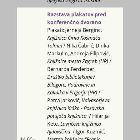
njegova vloga in vsakdan
Razstava plakatov pred
konferenčno dvorano
Plakati: Jerneja Berginc,
Knjižnica Cirila Kosmača
Tolmin
/ Nika Čabrić, Dinka
Markulin, Andreja Filipović,
Knjižnice mesta Zagreb (HR)
/
Bernarda Ferderber,
Društvo bibliotekarjev
Bilogore, Podravine in
Kalinika v Prigorju (HR)
/
Petra Jarkovič
, Valvasorjeva
knjižnica Krško - Posavska
potujoča knjižnica
/ Hilarija
Kete,
Lavričeva knjižnica
Ajdovščina
/ Igor Kuzmić,
14.00​–
Mestna knjižnica "Franjo