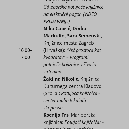
Göteborške potujoče knjižnice
na električni pogon (VIDEO
PREDAVANJE)
Nika Čabrić, Dinka
Markulin
,
Sara Semenski,
Knjižnice mesta Zagreb
16.00​–
(Hrvaška):
"Več prostora kot
17.00
kvadratov" – Programi
potujoče knjižnice v živo in
virtualno
Žaklina Nikolić
, Knjižnica
Kulturnega centra Kladovo
(Srbija):
Potujoča knjižnica -
center malih lokalnih
skupnosti
Ksenija Trs
, Mariborska
knjižnica:
Potujoči knjižničar -