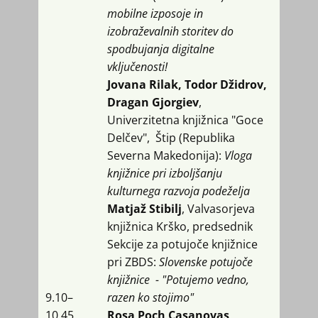
mobilne izposoje in
izobraževalnih storitev do
spodbujanja digitalne
vključenosti!
Jovana Rilak, Todor Džidrov,
Dragan Gjorgiev
,
Univerzitetna knjižnica "Goce
Delčev", Štip (Republika
Severna Makedonija):
Vloga
knjižnice pri izboljšanju
kulturnega razvoja podeželja
Matjaž Stibilj
, Valvasorjeva
knjižnica Krško, predsednik
Sekcije za potujoče knjižnice
pri ZBDS:
Slovenske potujoče
knjižnice - "Potujemo vedno,
9.10​–
razen ko stojimo"
10.45
Rosa Poch Casanovas