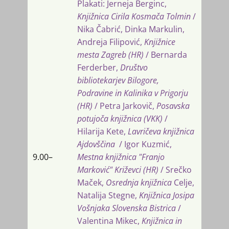
Plakati: Jerneja Berginc,
Knjižnica Cirila Kosmača Tolmin
/
Nika Čabrić, Dinka Markulin,
Andreja Filipović,
Knjižnice
mesta Zagreb (HR)
/ Bernarda
Ferderber,
Društvo
bibliotekarjev Bilogore,
Podravine in Kalinika v Prigorju
(HR)
/ Petra Jarkovič,
Posavska
potujoča knjižnica (VKK)
/
Hilarija Kete,
Lavričeva knjižnica
Ajdovščina
/ Igor Kuzmić,
9.00​–
Mestna knjižnica "Franjo
Marković" Križevci (HR)
/ Srečko
Maček,
Osrednja knjižnica
Celje,
Natalija Stegne,
Knjižnica Josipa
Vošnjaka Slovenska Bistrica
/
Valentina Mikec,
Knjižnica in