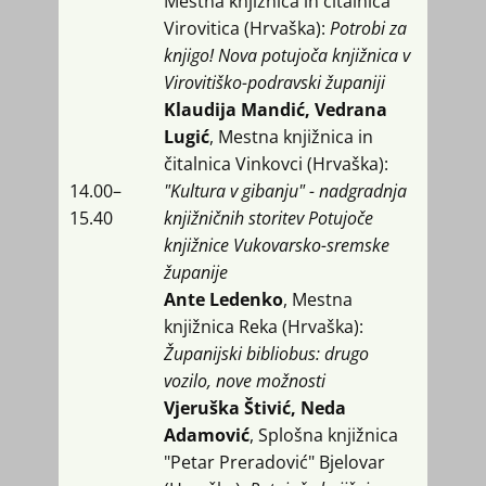
Mestna knjižnica in čitalnica
Virovitica (Hrvaška):
Potrobi za
knjigo! Nova potujoča knjižnica v
Virovitiško-podravski županiji
Klaudija Mandić, Vedrana
Lugić
, Mestna knjižnica in
čitalnica Vinkovci (Hrvaška):
14.00​–
"Kultura v gibanju" - nadgradnja
15.40
knjižničnih storitev Potujoče
knjižnice Vukovarsko-sremske
županije
Ante Ledenko
, Mestna
knjižnica Reka (Hrvaška):
Županijski bibliobus: drugo
vozilo, nove možnosti
Vjeruška Štivić, Neda
Adamović
, Splošna knjižnica
"Petar Preradović" Bjelovar