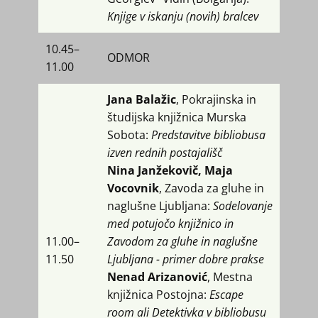
Knjige v iskanju (novih) bralcev
10.45​–
ODMOR
11.00
Jana Balažic
, Pokrajinska in
študijska knjižnica Murska
Sobota:
Predstavitve bibliobusa
izven rednih postajališč
Nina Janžekovič, Maja
Vocovnik
, Zavoda za gluhe in
naglušne Ljubljana:
Sodelovanje
med potujočo knjižnico in
11.00​–
Zavodom za gluhe in naglušne
11.50
Ljubljana - primer dobre prakse
Nenad Arizanović
, ​Mestna
knjižnica Postojna:
Escape
room ali Detektivka v bibliobusu