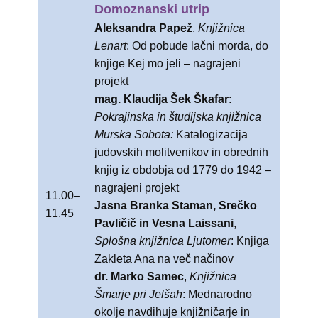
Domoznanski utrip
Aleksandra Papež
,
Knjižnica
Lenart
: Od pobude lačni morda, do
knjige Kej mo jeli – nagrajeni
projekt
mag. Klaudija
Šek Škafar
:
Pokrajinska in študijska knjižnica
Murska Sobota:
Katalogizacija
judovskih molitvenikov in obrednih
knjig iz obdobja od 1779 do 1942 –
nagrajeni projekt
11.00–
Jasna Branka Staman, Srečko
11.45
Pavličič in Vesna Laissani
,
Splošna knjižnica Ljutomer
: Knjiga
Zakleta Ana na več načinov
dr. Marko Samec
,
Knjižnica
Šmarje pri Jelšah
: Mednarodno
okolje navdihuje knjižničarje in