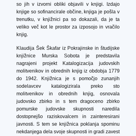
so jih v izvorni obliki objavili v knjigi. Izdajo
knjige so sofinancirale občine, knjiga je pošla v
trenutku, v knjižnici pa so dokazali, da je ta
veliko več kot le prostor za izposojo in vračilo
knjig.
Klaudija Šek Škafar iz Pokrajinske in študijske
knjižnice Murska Sobota je predstavila
nagrajeni projekt Katalogizacija judovskih
molitvenikov in obrednih knjig iz obdobja 1779
do 1942. Knjižnica je s pomočjo zunanjih
sodelavcev katalogizirala preko sto
molitvenikov in obrednih knjig, osnovala
judovsko zbirko in s tem dragoceno zbirko
pomurske judovske skupnosti naredila
dostopnejšo raziskovalcem in zainteresirani
javnosti. S tem se knjižnica poklanja spominu
nekdanjega dela svoje skupnosti in gradi zavest