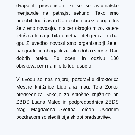
dvajsetih prosojnicah, ki so se avtomatsko
menjavale na petnajst sekund. Tako smo
pridobili tudi čas in Dan dobrih praks obogatili s
še z eno novostjo, in sicer okroglo mizo, katere
letošnja tema je bila umetna inteligenca in chat
gpt. Z uvedbo novosti smo organizatorji želeli
nadgraditi in obogatiti že tako dobro sprejet Dan
dobrih praks. Po oceni in odzivu 130
obiskovalcem nam je to tudi uspelo.
V uvodu so nas najprej pozdravile direktorica
Mestne knjižnice Ljubljana mag. Teja Zorko,
predsednica Sekcije za splošne knjižnice pri
ZBDS Luana Malec in podpredsednica ZBDS
mag. Magdalena Svetina Terčon. Uvodnim
pozdravom so sledili trije sklopi predstavitev.