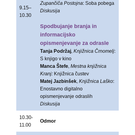
Zupančiča Postojna
: Soba pobega
9.15–
Diskusija
10.30
Spodbujanje branja in
informacijsko
opismenjevanje za odrasle
Tanja Podržaj
,
Knjižnica Črnomelj
:
S knjigo v kino
Manca Štefe
,
Mestna knjižnica
Kranj:
Knjižnica čustev
Matej Jazbinšek
,
Knjižnica Laško
:
Enostavno digitalno
opismenjevanje odraslih
Diskusija
10.30-
Odmor
11.00