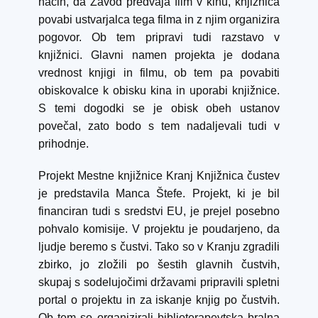
način, da Zavod predvaja film v kinu, knjižnica
povabi ustvarjalca tega filma in z njim organizira
pogovor. Ob tem pripravi tudi razstavo v
knjižnici. Glavni namen projekta je dodana
vrednost knjigi in filmu, ob tem pa povabiti
obiskovalce k obisku kina in uporabi knjižnice.
S temi dogodki se je obisk obeh ustanov
povečal, zato bodo s tem nadaljevali tudi v
prihodnje.
Projekt Mestne knjižnice Kranj Knjižnica čustev
je predstavila Manca Štefe. Projekt, ki je bil
financiran tudi s sredstvi EU, je prejel posebno
pohvalo komisije. V projektu je poudarjeno, da
ljudje beremo s čustvi. Tako so v Kranju zgradili
zbirko, jo zložili po šestih glavnih čustvih,
skupaj s sodelujočimi državami pripravili spletni
portal o projektu in za iskanje knjig po čustvih.
Ob tem so organizirali biblioterapevtska bralna