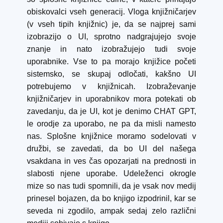
obiskovalci vseh generacij. Vloga knjižničarjev
(v vseh tipih knjižnic) je, da se najprej sami
izobrazijo o UI, sprotno nadgrajujejo svoje
znanje in nato izobražujejo tudi svoje
uporabnike. Vse to pa morajo knjižice početi
sistemsko, se skupaj odločati, kakšno UI
potrebujemo v knjižnicah. Izobraževanje
knjižničarjev in uporabnikov mora potekati ob
zavedanju, da je UI, kot je denimo CHAT GPT,
le orodje za uporabo, ne pa da misli namesto
nas. Splošne knjižnice moramo sodelovati v
družbi, se zavedati, da bo UI del našega
vsakdana in ves čas opozarjati na prednosti in
slabosti njene uporabe. Udeleženci okrogle
mize so nas tudi spomnili, da je vsak nov medij
prinesel bojazen, da bo knjigo izpodrinil, kar se
seveda ni zgodilo, ampak sedaj zelo različni