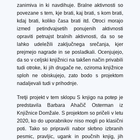
zanimiva in ki navdihuje. Bralne aktivnosti so
povezane s tem, kje brati, kaj brati, s kom brati,
kdaj brati, koliko časa brati itd. Otroci morajo
izmed petindvajsetih ponujenih aktivnosti
opraviti petnajst bralnih aktivnosti, da so se
lahko udeležili zaključnega srečanja, kjer
prejmejo nagrade in se posladkali. Ocenjujejo,
da so v celjski knjižnici na takšen način privabili
tudi otroke, ki jih drugače ne, oziroma knjižnice
sploh ne obiskujejo, zato bodo s projektom
nadaljevali tudi v prihodnje.
Tretji projekt v tem sklopu S knjigo na potep je
predstavila Barbara Ahačič Osterman iz
Knjižnice Domžale. S projektom so pričeli v letu
2020, ko do uporabnikov niso mogli po klasični
poti. Tako so pripravili nabor skrbno izbranih
pesmic, pravljic, ugank in poučnih knjig, jih