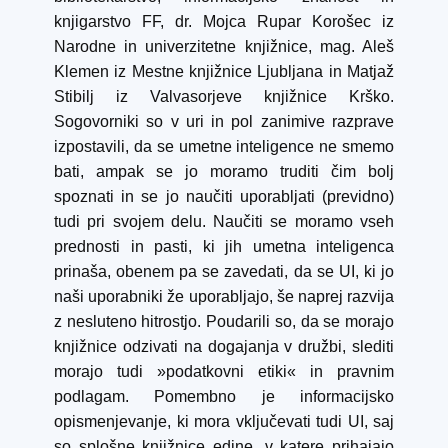
knjigarstvo FF, dr. Mojca Rupar Korošec iz
Narodne in univerzitetne knjižnice, mag. Aleš
Klemen iz Mestne knjižnice Ljubljana in Matjaž
Stibilj iz Valvasorjeve knjižnice Krško.
Sogovorniki so v uri in pol zanimive razprave
izpostavili, da se umetne inteligence ne smemo
bati, ampak se jo moramo truditi čim bolj
spoznati in se jo naučiti uporabljati (previdno)
tudi pri svojem delu. Naučiti se moramo vseh
prednosti in pasti, ki jih umetna inteligenca
prinaša, obenem pa se zavedati, da se UI, ki jo
naši uporabniki že uporabljajo, še naprej razvija
z nesluteno hitrostjo. Poudarili so, da se morajo
knjižnice odzivati na dogajanja v družbi, slediti
morajo tudi »podatkovni etiki« in pravnim
podlagam. Pomembno je informacijsko
opismenjevanje, ki mora vključevati tudi UI, saj
so splošne knjižnice edine, v katere prihajajo