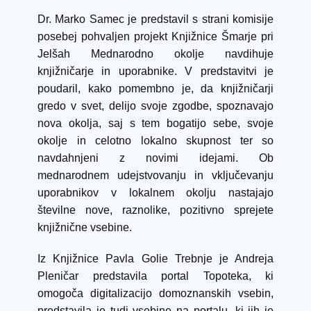
Dr. Marko Samec je predstavil s strani komisije
posebej pohvaljen projekt Knjižnice Šmarje pri
Jelšah Mednarodno okolje navdihuje
knjižničarje in uporabnike. V predstavitvi je
poudaril, kako pomembno je, da knjižničarji
gredo v svet, delijo svoje zgodbe, spoznavajo
nova okolja, saj s tem bogatijo sebe, svoje
okolje in celotno lokalno skupnost ter so
navdahnjeni z novimi idejami. Ob
mednarodnem udejstvovanju in vključevanju
uporabnikov v lokalnem okolju nastajajo
številne nove, raznolike, pozitivno sprejete
knjižnične vsebine.
Iz Knjižnice Pavla Golie Trebnje je Andreja
Pleničar predstavila portal Topoteka, ki
omogoča digitalizacijo domoznanskih vsebin,
predstavila je tudi vsebine na portalu, ki jih je