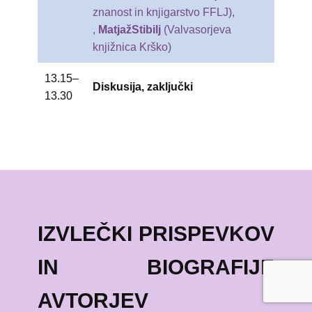
znanost in knjigarstvo FFLJ),
,
Matjaž
Stibilj
(Valvasorjeva
knjižnica Krško)
13.15–
Diskusija, zaključki
13.30
IZVLEČKI PRISPEVKOV
IN BIOGRAFIJE
AVTORJEV