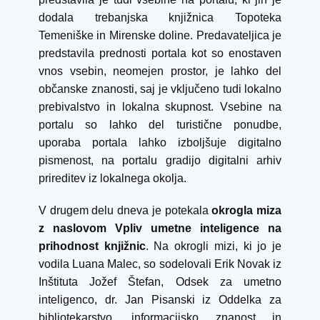
dodala trebanjska knjižnica Topoteka
Temeniške in Mirenske doline. Predavateljica je
predstavila prednosti portala kot so enostaven
vnos vsebin, neomejen prostor, je lahko del
občanske znanosti, saj je vključeno tudi lokalno
prebivalstvo in lokalna skupnost. Vsebine na
portalu so lahko del turistične ponudbe,
uporaba portala lahko izboljšuje digitalno
pismenost, na portalu gradijo digitalni arhiv
prireditev iz lokalnega okolja.
V drugem delu dneva je potekala
okrogla miza
z naslovom
Vpliv umetne inteligence na
prihodnost knjižnic
. Na okrogli mizi, ki jo je
vodila Luana Malec, so sodelovali Erik Novak iz
Inštituta Jožef Štefan, Odsek za umetno
inteligenco, dr. Jan Pisanski iz Oddelka za
bibliotekarstvo, informacijsko znanost in