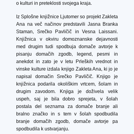
o kulturi in preteklosti svojega kraja.
Iz Splošne knjižnice Ljutomer so projekt Zakleta
Ana na več načinov predstavili Jasna Branka
Staman, Srečko Pavličič in Vesna Laissani.
Knjižnica v okviru domoznanske dejavnosti
med drugim tudi spodbuja domače avtorje k
pisanju domačih zgodb, legend, pesmi in
anekdot in zato je v letu Prleških vrednot in
vinske kulture izdala knjigo Zakleta Ana, ki jo je
napisal domačin Srečko Pavličič. Knjigo je
knjižnica podarila okoliškim vrtcem, šolam in
drugim zavodom. Knjiga je doživela velik
uspeh, saj je bila dobro sprejeta, v šolah
postala del seznama za domače branje ali
bralno značko in s tem v šolah spodbudila
branje domačih zgodb, domače avtorje pa
spodbudila k ustvarjanju.