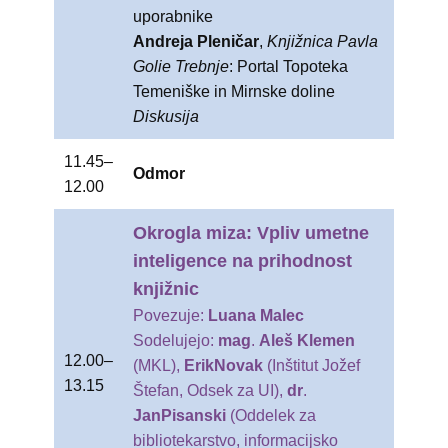
uporabnike
Andreja Pleničar
,
Knjižnica Pavla
Golie Trebnje
: Portal Topoteka
Temeniške in Mirnske doline
Diskusija
11.45–
Odmor
12.00
Okrogla miza: Vpliv umetne
inteligence na prihodnost
knjižnic
Povezuje:
Luana Malec
Sodelujejo:
mag
.
Aleš
Kl
emen
12.00–
(MKL),
Erik
Novak
(Inštitut Jožef
13.15
Štefan, Odsek za UI),
dr
.
Jan
Pisanski
(Oddelek za
bibliotekarstvo, informacijsko