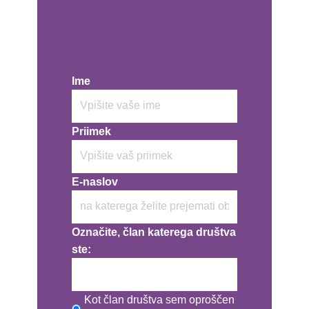
Prijava
Ime
Priimek
E-naslov
Označite, član katerega društva
ste:
Kot član društva sem oproščen