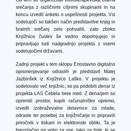
srečanja z različnimi ciljnimi skupinami in na
koncu izvedli anketo o uspešnosti projekta. Vsi
sodelujoči so takšen način predstavitve knjig in
bralnih srečanj zelo pohvalili, zato zbirko
Knjižnice čustev še vedno dopolnjujejo in
pripravljajo tudi nadgradnjo projekta z vsemi
sodelujočimi državami.
Zadnji projekt v tem sklopu Enostavno digitalno
opismenjevanje odraslih je predstavil Matej
Jazbinšek iz Knjižnice Laško. V projektu je
sodelovalo več knjižnic, so pa pridobili denar iz
projekta LAS Čebela bere med. Z denarjem so
opremili prostor, kupili računalniško opremo,
izvedli izobraževalne delavnice za mlade,
odrasle ter posebej za knjižničarje in pripravili
priročnik v tiskani in elektronski obliki. Ta je
brezplačno na voljo za vse, tako za tiste, ki se