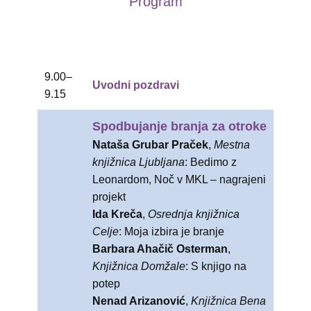
Program
9.00–
Uvodni pozdravi
9.15
Spodbujanje branja za otroke
Nataša Grubar Praček
,
Mestna
knjižnica Ljubljana
: Bedimo z
Leonardom, Noč v MKL – nagrajeni
projekt
Ida Kreča
,
Osrednja knjižnica
Celje
: Moja izbira je branje
Barbara Ahačič Osterman
,
Knjižnica Domžale
: S knjigo na
potep
Nenad Arizanović
,
Knjižnica Bena