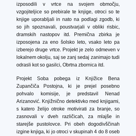
izposodili v vrtce na svojem območju,
vzgojiteljice so prebirale te knjige, otroci so te
knjige uporabljali in nato na podlagi zgodb, ki
so jih spoznavali, poustvarjali v obliki risbic,
dramskih nastopov itd. Premična zbirka je
izposojena za eno šolsko leto, vsako leto pa
izberejo druge vrtce. Projekt je zelo odmeven v
lokalnem okolju, saj se zanj sedaj zanimajo tudi
odrasli kot so gasilci, Obrtna zbornica itd.
Projekt Soba pobega iz Knjižice Bena
Zupančiča Postojna, ki je prejel posebno
pohvalo komisije, je predstavil Nenad
Arizanović. Knjižnično detektivko med knjigami,
s katero želijo otroke motivirati za branje, so
zasnovali v dveh različicah, za mlajše in
starejše pustolovce. Pri obeh dogodivščinah
izgine knjiga, ki jo otroci v skupinah 4 do 8 oseb