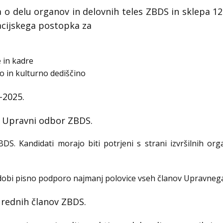
 o delu organov in delovnih teles ZBDS in sklepa 
acijskega postopka za
 in kadre
 in kulturno dediščino
-2025.
ja Upravni odbor ZBDS.
BDS. Kandidati morajo biti potrjeni s strani izvršilnih 
i dobi pisno podporo najmanj polovice vseh članov Upravne
 rednih članov ZBDS.