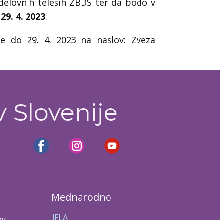
 delovnih telesih ZBDS ter da bodo v
 29. 4. 2023
.
ite do 29. 4. 2023 na naslov: Zveza
v Slovenije
Mednarodno
IFLA
ev