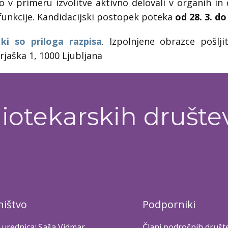
 v primeru izvolitve aktivno delovali v organih in
 funkcije. Kandidacijski postopek poteka
od 28. 3. do
 ki so priloga razpisa
. Izpolnjene obrazce pošlj
rjaška 1, 1000 Ljubljana
iotekarskih društe
ištvo
Podporniki
 urednica: Saša Vidmar
Člani področnih društ