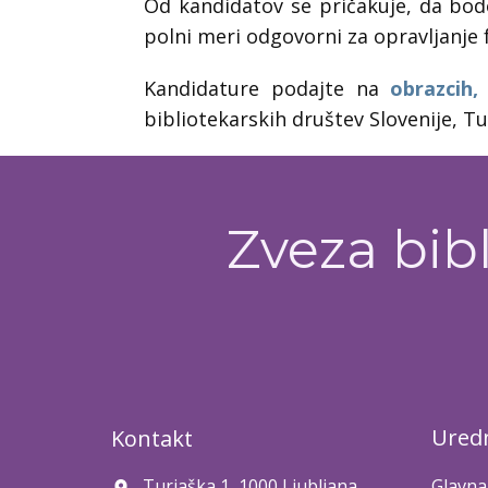
Od kandidatov se pričakuje, da bodo
polni meri odgovorni za opravljanje
Kandidature podajte na
obrazcih,
bibliotekarskih društev Slovenije, Tu
Zveza bibl
Uredn
Kontakt
Turjaška 1, 1000 Ljubljana
Glavna