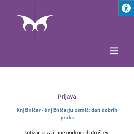
Prijava
Knjižničar - knjižničarju osmič: dan dobrih
praks
kotizacija za člane področnih društev: