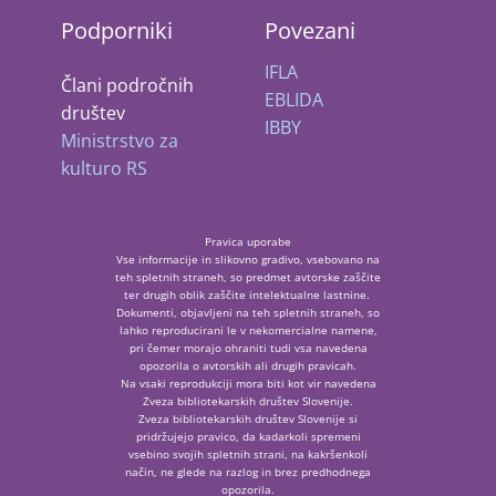
Podporniki
Povezani
IFLA
Člani področnih
EBLIDA
društev
IBBY
Ministrstvo za
kulturo RS
Pravica uporabe
Vse informacije in slikovno gradivo, vsebovano na
teh spletnih straneh, so predmet avtorske zaščite
ter drugih oblik zaščite intelektualne lastnine.
Dokumenti, objavljeni na teh spletnih straneh, so
lahko reproducirani le v nekomercialne namene,
pri čemer morajo ohraniti tudi vsa navedena
opozorila o avtorskih ali drugih pravicah.
Na vsaki reprodukciji mora biti kot vir navedena
Zveza bibliotekarskih društev Slovenije.
Zveza bibliotekarskih društev Slovenije si
pridržujejo pravico, da kadarkoli spremeni
vsebino svojih spletnih strani, na kakršenkoli
način, ne glede na razlog in brez predhodnega
opozorila.