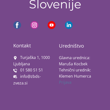
Slovenije
Kontakt
Uredništvo
​ Turjaška 1, 1000
Glavna urednica:
Maruša Kocbek
Ljubljana
01 580 51 51
Tehnični urednik:
Klemen Humerca
info@zbds-
Prijava
zveza.si