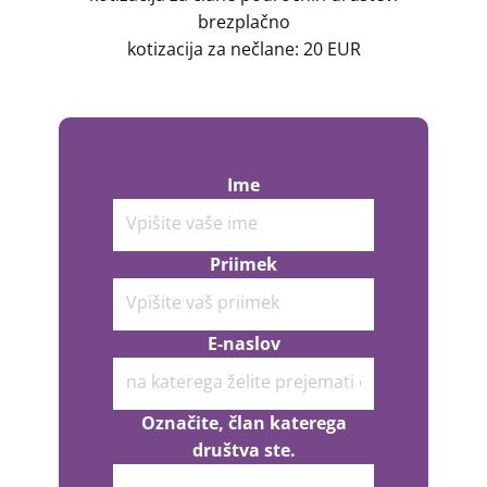
brezplačno
kotizacija za nečlane: 20 EUR
Ime
Priimek
E-naslov
Označite, član katerega
društva ste.