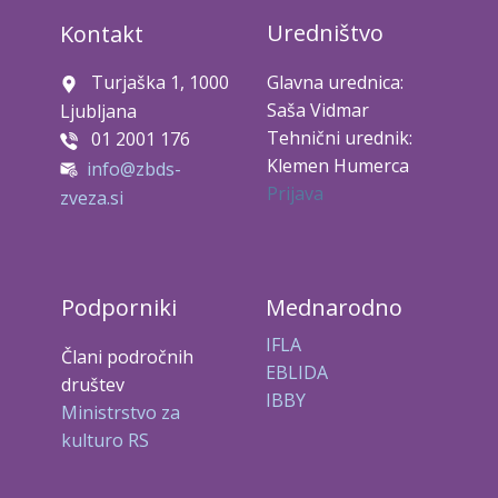
Uredništvo
Kontakt
Turjaška 1, 1000
Glavna urednica:
Saša Vidmar
Ljubljana
Tehnični urednik:
01 2001 176
Klemen Humerca
info@zbds-
Prijava
zveza.si
Podporniki
Mednarodno
IFLA
Člani področnih
EBLIDA
društev
IBBY
Ministrstvo za
kulturo RS